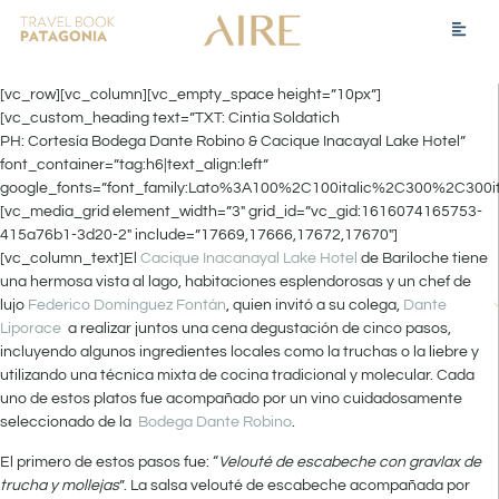
[vc_row][vc_column][vc_empty_space height=”10px”]
[vc_custom_heading text=”TXT: Cintia Soldatich
PH: Cortesía Bodega Dante Robino & Cacique Inacayal Lake Hotel”
font_container=”tag:h6|text_align:left”
google_fonts=”font_family:Lato%3A100%2C100italic%2C300%2C300i
[vc_media_grid element_width=”3″ grid_id=”vc_gid:1616074165753-
415a76b1-3d20-2″ include=”17669,17666,17672,17670″]
[vc_column_text]El
Cacique Inacanayal Lake Hotel
de Bariloche tiene
una hermosa vista al lago, habitaciones esplendorosas y un chef de
lujo
Federico Domínguez Fontán
, quien invitó a su colega,
Dante
Liporace
a realizar juntos una cena degustación de cinco pasos,
incluyendo algunos ingredientes locales como la truchas o la liebre y
utilizando una técnica mixta de cocina tradicional y molecular. Cada
uno de estos platos fue acompañado por un vino cuidadosamente
seleccionado de la
Bodega Dante Robino
.
El primero de estos pasos fue: “
Velouté de escabeche con gravlax de
trucha y mollejas
”. La salsa velouté de escabeche acompañada por