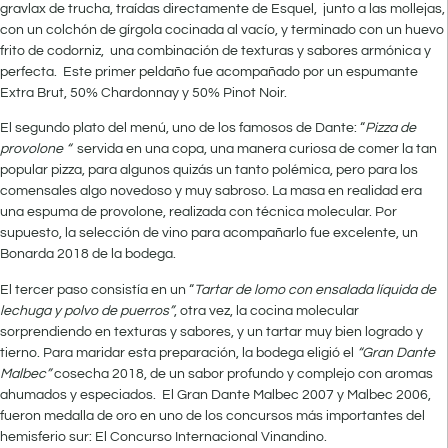
gravlax de trucha, traídas directamente de Esquel, junto a las mollejas,
con un colchón de gírgola cocinada al vacío, y terminado con un huevo
frito de codorniz, una combinación de texturas y sabores armónica y
perfecta. Este primer peldaño fue acompañado por un espumante
Extra Brut, 50% Chardonnay y 50% Pinot Noir.
El segundo plato del menú, uno de los famosos de Dante: “
Pizza de
provolone “
servida en una copa, una manera curiosa de comer la tan
popular pizza, para algunos quizás un tanto polémica, pero para los
comensales algo novedoso y muy sabroso. La masa en realidad era
una espuma de provolone, realizada con técnica molecular. Por
supuesto, la selección de vino para acompañarlo fue excelente, un
Bonarda 2018 de la bodega.
El tercer paso consistía en un “
Tartar de lomo con ensalada líquida de
lechuga y polvo de puerros”
, otra vez, la cocina molecular
sorprendiendo en texturas y sabores, y un tartar muy bien logrado y
tierno. Para maridar esta preparación, la bodega eligió el
“Gran Dante
Malbec”
cosecha 2018, de un sabor profundo y complejo con aromas
ahumados y especiados. El Gran Dante Malbec 2007 y Malbec 2006,
fueron medalla de oro en uno de los concursos más importantes del
hemisferio sur: El Concurso Internacional Vinandino.