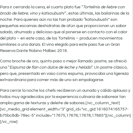
Para ir cerrando la cena, el cuarto plato fue “
Tortelinis de liebre con
brodo de liebre, vino y katsoubushi” ,
estas últimas, las bailarinas de la
noche. Para quienes aún no las han probado “katsoubushi” son
pequeñas escamas deshidratas de atún que proporcionan un sabor
salado, ahumado y delicioso que al ponerse en contacto con el calor
del plato – en este caso, de los Tortelinis – producen movimientos
similares a una danza. El vino elegido para este paso fue un Gran
Reserva Dante Robino Malbec 2018.
Como broche de oro, quinto paso o mejor llamado: postre, se ofreció
una “
Espuma de flan con dulce de leche y helado
“. Un postre clásico,
pero que, presentado en vaso como espuma, provocaba una ligereza
extraordinaria para comer más de uno sin empalagarse.
Para cerrar la noche los chefs recibieron un aunado y cálido aplauso y
todos muy agradecidos por la experiencia culinaria de saborear tan
amplia gama de texturas y deleite de sabores.[/vc_column_text]
[vc_media_grid element_width=”3″ grid_id=”vc_gid:1616074165757-
b75bc8db-78ec-5″ include=”17675,17676,17678,17665”][/vc_column]
[/vc_row]