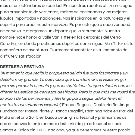
más altos estándares de calidad. En nuestras recetas utilizamos agua
pura proveniente de vertientes, maltas seleccionadas y los mejores
lúpulos importados y nacionales. Nos inspiramos en la naturaleza y el
deporte para crear nuestra cerveza. Es por esto que a cada variedad
de cerveza le otorgamos un deporte que la represente. Nuestro
nombre hace honor al valle Van Titter en las cercanías del Cerro
Catedral, en donde practicamos deportes con amigos. Van Titter es tu
compañera de aventuras. Tu #momentovantitter es tu momento de
disfrute y satisfacción.
DESTILERIA RESTINGA
“Al momento que recibí la propuesta del gin fue algo fascinante y un
desafío muy grande. Ya que había que transformar cervezas en gin
pero sin perder la esencia y que los botánicos tengan relación con los
diferentes estilos de cervezas destiladas. Pero lo que más me gustó fue
la unión de las cervecerías y Restinga para seguir adelante en el
contexto que estamos viviendo”,
Franco Regalini, Destilería Restinga.
Fundada por Matías Iriarte y Franco Regalini, Restinga nace en Mar del
Plata en el año 2015 en busca de un gin artesanal y premium, es así
que se convierte en la primera destilería de gin artesanal del país.
Somos el único gin 100% nacional, ya que generamos nuestro propio