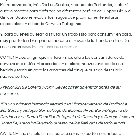
Microcervecería, Inés De Los Santos, reconocida Bartender, elaboró
cuatro recetas para disfrutar los diferentes perfiles del Hoppy Gin y el
Gin con Sauco en exquisitos tragos que próximamente estarán
disponibles en el bar de Cerveza Patagonia.
Y, para quiénes quieran disfrutar un trago listo para consumir en casa,
muy pronto también podrán hacerlo a través de la Tienda de Inés De
Los Santos
www.inesdelossantos.com.ar
COMUNAL es un gin que invita a ir más allá a los consumidores de
cerveza que están interesados en explorar nuevas aristas de esta
bebida y también para los amantes del gin que buscan descubrir
nuevos perfiles.
Precio: $2199 Botella 700ml Se recomienda enfriar antes de su
consumo.
*En una primera instancia llegará a la Microcervecería de Bariloche,
Bar Sucre y Refugio Gurruchaga de Buenos Aires, Bar Patagonia de
Córdoba y en Santa Fe al Bar Patagonia de Rosario y a Garage Italia en
Santa Fe; luego irá llegando al resto de los Refugios de todo el país.
COMUNAL no es sólo un gin, porque solos no podríamos haberlo