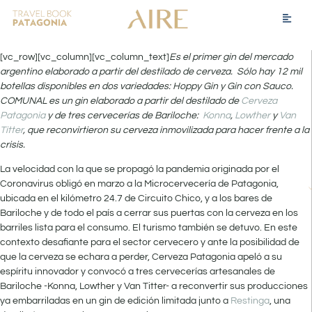
[vc_row][vc_column][vc_column_text]
Es el primer gin del mercado
argentino elaborado a partir del destilado de cerveza. Sólo hay 12 mil
botellas disponibles en dos variedades: Hoppy Gin y Gin con Sauco.
COMUNAL es un gin elaborado a partir del destilado de
Cerveza
Patagonia
y de tres cervecerías de Bariloche:
Konna
,
Lowther
y
Van
Titter
, que reconvirtieron su cerveza inmovilizada para hacer frente a la
crisis.
La velocidad con la que se propagó la pandemia originada por el
Coronavirus obligó en marzo a la Microcervecería de Patagonia,
ubicada en el kilómetro 24.7 de Circuito Chico, y a los bares de
Bariloche y de todo el país a cerrar sus puertas con la cerveza en los
barriles lista para el consumo. El turismo también se detuvo. En este
contexto desafiante para el sector cervecero y ante la posibilidad de
que la cerveza se echara a perder, Cerveza Patagonia apeló a su
espíritu innovador y convocó a tres cervecerías artesanales de
Bariloche -Konna, Lowther y Van Titter- a reconvertir sus producciones
ya embarriladas en un gin de edición limitada junto a
Restinga
, una