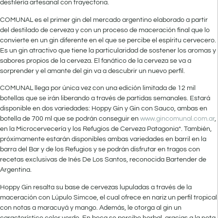
destilería artesanal con trayectoria.
COMUNAL es el primer gin del mercado argentino elaborado a partir
del destilado de cerveza y con un proceso de maceración final que lo
convierte en un gin diferente en el que se percibe el espíritu cervecero.
Es un gin atractivo que tiene la particularidad de sostener los aromas y
sabores propios de la cerveza. El fanático de la cerveza se va a
sorprender y el amante del gin va a descubrir un nuevo perfil.
COMUNAL llega por única vez con una edición limitada de 12 mil
botellas que se irán liberando a través de partidas semanales. Estará
disponible en dos variedades: Hoppy Gin y Gin con Sauco, ambas en
botella de 700 ml que se podrán conseguir en
www.gincomunal.com.ar
,
en la Microcervecería y los Refugios de Cerveza Patagonia*. También,
próximamente estarán disponibles ambas variedades en barril en la
barra del Bar y de los Refugios y se podrán disfrutar en tragos con
recetas exclusivas de Inés De Los Santos, reconocida Bartender de
Argentina.
Hoppy Gin resalta su base de cervezas lupuladas a través de la
maceración con Lúpulo Simcoe, el cual ofrece en nariz un perfil tropical
con notas a maracuyá y mango. Además, le otorga al gin un
característico color verde. En boca se percibe herbal, gracias a la nota