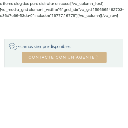
e ítems elegidos para disfrutar en casa.[/vc_column_text]
[vc_media_grid element_width=”6″ grid_id=”vc_gid:1596668462703-
e36d7e66-53da-0″ include=”16777,16778″][/vc_column][/vc_row]
Estamos siempre disponibles:
CONTACTE CON UN AGENTE