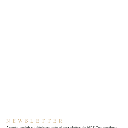
NEWSLETTER
Acepto recibir periódicamente el newsletter de AIRE Connections