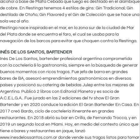
alcohol a base de Malta Cebada que luego es destilado en el alambique
de cobre. En Restinga tenemos 4 estilos de gins: Gin Tradicional; Gin
destilado de Otoño; Gin Flavored y el Gin de Colección que se hace una
sola vez al año.
Restinga nace inspirada en el mar, en la zona sur de la ciudad de Mar
del Plata donde se encuentra el faro, el cual se usaba para la
navegación de los barcos para evitar que choquen contra la Restinga.
INÉS DE LOS SANTOS, BARTENDER
Inés De Los Santos, bartender profesional argentina comprometida
con la coctelería & la gastronomía, siempre en la búsqueda de generar
buenos momentos con ricos tragos. Fue jefa de barra en grandes
bares de BA, asesoró emprendimientos gastronómicos en diversos
países y posicionó su catering de bebidas Julep entre los mejores de
Argentina. Publicó 2 libros con Editorial Planeta y es socia de
A.C.E.L.G.A.. Fue jurado en las 2 ediciones del tv show El Gran
Bartender y en 2020 conduce la edición El Gran Bartender En Casa. En
2017 creó Bardo, ciclo de coctelería itinerante en grandes
restaurantes. En 2018 abrió su bar en Orilla, de Fernando Trocca, y en
2019 un segundo local en Miami. Hoy, en medio del contexto único que
tiene a bares y restaurantes en jaque, lanzó
www.inesdelossantos.com.ar donde vende sus tragos listos para tomar