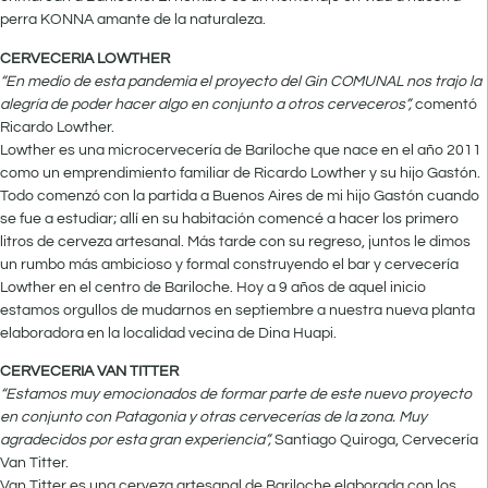
perra KONNA amante de la naturaleza.
CERVECERIA LOWTHER
“En medio de esta pandemia el proyecto del Gin COMUNAL nos trajo la
alegría de poder hacer algo en conjunto a otros cerveceros”,
comentó
Ricardo Lowther.
Lowther es una microcervecería de Bariloche que nace en el año 2011
como un emprendimiento familiar de Ricardo Lowther y su hijo Gastón.
Todo comenzó con la partida a Buenos Aires de mi hijo Gastón cuando
se fue a estudiar; allí en su habitación comencé a hacer los primero
litros de cerveza artesanal. Más tarde con su regreso, juntos le dimos
un rumbo más ambicioso y formal construyendo el bar y cervecería
Lowther en el centro de Bariloche. Hoy a 9 años de aquel inicio
estamos orgullos de mudarnos en septiembre a nuestra nueva planta
elaboradora en la localidad vecina de Dina Huapi.
CERVECERIA VAN TITTER
“Estamos muy emocionados de formar parte de este nuevo proyecto
en conjunto con Patagonia y otras cervecerías de la zona. Muy
agradecidos por esta gran experiencia”,
Santiago Quiroga, Cervecería
Van Titter.
Van Titter es una cerveza artesanal de Bariloche elaborada con los