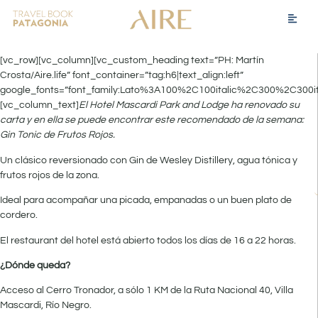
[vc_row][vc_column][vc_custom_heading text=”PH: Martín
Crosta/Aire.life” font_container=”tag:h6|text_align:left”
google_fonts=”font_family:Lato%3A100%2C100italic%2C300%2C300i
[vc_column_text]
El Hotel Mascardi Park and Lodge ha renovado su
carta y en ella se puede encontrar este recomendado de la semana:
Gin Tonic de Frutos Rojos.
Un clásico reversionado con Gin de Wesley Distillery, agua tónica y
frutos rojos de la zona.
Ideal para acompañar una picada, empanadas o un buen plato de
cordero.
El restaurant del hotel está abierto todos los días de 16 a 22 horas.
¿Dónde queda?
Acceso al Cerro Tronador, a sólo 1 KM de la Ruta Nacional 40, Villa
Mascardi, Río Negro.