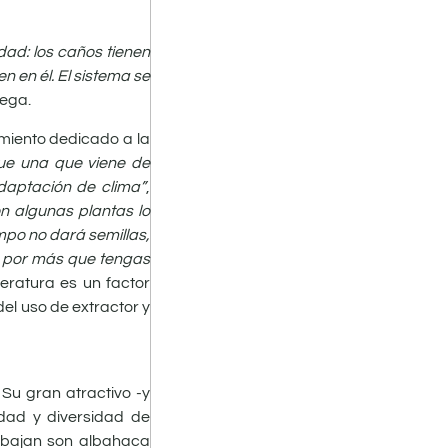
ad: los caños tienen
n en él. El sistema se
rega.
imiento dedicado a la
ue una que viene de
daptación de clima”
,
n algunas plantas lo
empo no dará semillas,
a, por más que tengas
eratura es un factor
del uso de extractor y
 Su gran atractivo -y
idad y diversidad de
rabajan son albahaca