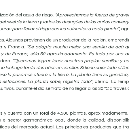
lización del agua de riego.
“Aprovechamos la fuerza de graved
el nivel de la tierra y todos los desagües de los caños converge
as para llevar el riego con los nutrientes a cada planta”
, ag
icas. Algunas provienen de un productor de la región, emprend
a y Francia.
“Se adapta mucho mejor una semilla de acá q
 y de Europa, sólo 60 aproximadamente. Es todo por una a
adero.
“Queremos lograr tener nuestras propias semillas y co
 lechuga tarda dos años en semillar. Si tiene calor todo el ti
so la pasamos afuera a la tierra. La planta tiene su genétic
estaciones. La planta sabe, registra todo”
, afirma. La temp
tivos. Durante el día se trata de no llegar a los 30 °C a través 
res y cuenta con un total de 4.500 plantas, aproximadamente.
 el sector gastronómico local, donde la calidad, disponibil
sticas del mercado actual. Los principales productos que t