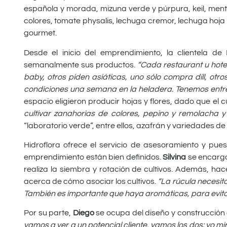
española y morada, mizuna verde y púrpura, keil, menta
colores, tomate physalis, lechuga cremor, lechuga hoja d
gourmet.
Desde el inicio del emprendimiento, la clientela de
semanalmente sus productos.
“Cada restaurant u hote
baby, otros piden asiáticas, uno sólo compra dill, otr
condiciones una semana en la heladera. Tenemos entr
espacio eligieron producir hojas y flores, dado que el
cultivar zanahorias de colores, pepino y remolacha y
“laboratorio verde”, entre ellos, azafrán y variedades de 
Hidroflora ofrece el servicio de asesoramiento y pue
emprendimiento están bien definidos.
Silvina
se encarga
realiza la siembra y rotación de cultivos. Además, hac
acerca de cómo asociar los cultivos.
“La rúcula necesit
También es importante que haya aromáticas, para evitar
Por su parte,
Diego
se ocupa del diseño y construcción 
vamos a ver a un potencial cliente, vamos los dos: yo mir