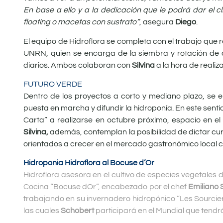
En base a ello y a la dedicación que le podrá dar el
floating o macetas con sustrato”
, asegura
Diego
.
El equipo de Hidroflora se completa con el trabajo que 
UNRN, quien se encarga de la siembra y rotación de c
diarios. Ambos colaboran con
Silvina
a la hora de realiz
FUTURO VERDE
Dentro de los proyectos a corto y mediano plazo, se 
puesta en marcha y difundir la hidroponía. En este senti
Carta” a realizarse en octubre próximo, espacio en el
Silvina,
además,
contemplan la posibilidad de dictar cu
orientados a crecer en el mercado gastronómico local 
Hidroponia Hidroflora al Bocuse d’Or
Hidroflora asesora en el cultivo de especies vegetales
Cocina “Bocuse dOr”, encabezado por el chef
Emiliano 
trabajando en su invernadero hidropónico “Les Sourciers
las cuales
Schobert
participará en el Mundial que tendr