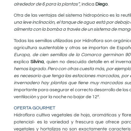
alrededor de 6 para la plantas”
, indica
Diego
.
Otra de las ventajas del sistema hidropónico es la reuti
una leve inclinación, el tanque de agua está por debajo d
alimenta con la bomba a través de un sistema de manguer
Todas las semillas utilizadas por Hidroflora son orgán
agricultura sustentable y otras se importan de Españ
Europa, de cien semillas de la Comarca germinan 90
explica
Silvina
, quien no descuida detalle en el invern
hemos logrado. Pero con otras cuesta más, por ejemplo la
es necesario que tenga las estaciones marcadas, por e
invernadero hay plantas que tiene muy marcadas sus 
importante para asegurar el correcto desarrollo de los cul
ventilación y por la noche no bajar de 12º.
OFERTA GOURMET
Hidroflora cultiva vegetales de hoja, aromáticas y flo
potencial- es la variedad y frescura que ofrece para
vegetales y hortalizas no son exactamente caracterí