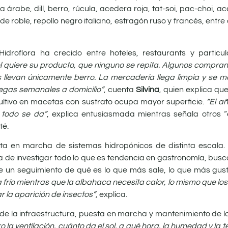
 árabe, dill, berro, rúcula, acedera roja, tat-soi, pac-choi, 
e roble, repollo negro italiano, estragón ruso y francés, entr
 Hidroflora ha crecido entre hoteles, restaurants y partic
l quiere su producto, que ninguno se repita. Algunos compran
os llevan únicamente berro. La mercadería llega limpia y se 
egas semanales a domicilio”
, cuenta
Silvina
, quien explica qu
 cultivo en macetas con sustrato ocupa mayor superficie.
“El a
 todo se da”
, explica entusiasmada mientras señala otros 
té.
sta en marcha de sistemas hidropónicos de distinta escala. 
 de investigar todo lo que es tendencia en gastronomía, busc
e un seguimiento de qué es lo que más sale, lo que más gusta
a frío mientras que la albahaca necesita calor, lo mismo que lo
 la aparición de insectos”
, explica.
de la infraestructura, puesta en marcha y mantenimiento de l
o la ventilación, cuánto da el sol, a qué hora, la humedad y la 