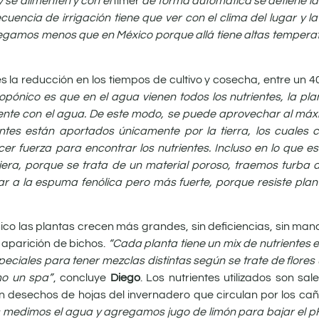
 se alimenten y con el
timer
de forma automática se detiene l
ecuencia de irrigación tiene que ver con el clima del lugar y 
egamos menos que en México porque allá tiene altas temperatu
 la reducción en los tiempos de cultivo y cosecha, entre un 4
idropónico es que en el agua vienen todos los nutrientes, la pl
ente con el agua. De este modo, se puede aprovechar al máxi
ientes están aportados únicamente por la tierra, los cuales 
er fuerza para encontrar los nutrientes. Incluso en lo que es 
era, porque se trata de un material poroso, traemos turba d
ilar a la espuma fenólica pero más fuerte, porque resiste pla
ico las plantas crecen más grandes, sin deficiencias, sin ma
 aparición de bichos.
“Cada planta tiene un mix de nutrientes e
ciales para tener mezclas distintas según se trate de flores 
mo un spa”
, concluye
Diego
. Los nutrientes utilizados son sal
on desechos de hojas del invernadero que circulan por los c
s medimos el agua y agregamos jugo de limón para bajar el pH