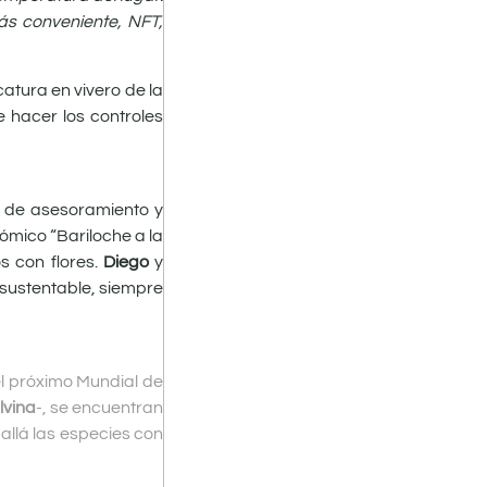
ás conveniente, NFT,
catura en vivero de la
e hacer los controles
o de asesoramiento y
nómico “Bariloche a la
s con flores.
Diego
y
 sustentable, siempre
el próximo Mundial de
lvina
-, se encuentran
allá las especies con