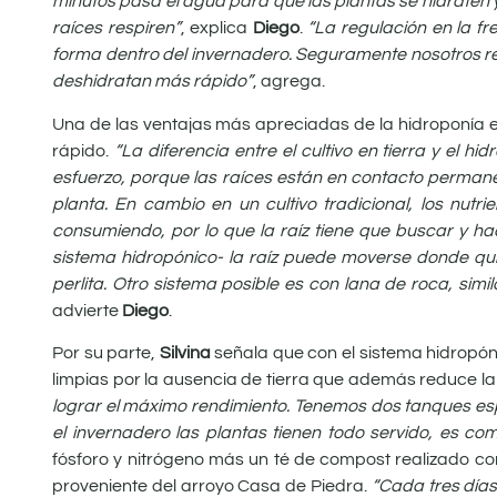
minutos pasa el agua para que las plantas se hidraten y
raíces respiren”
, explica
Diego
.
“La regulación en la fr
forma dentro del invernadero. Seguramente nosotros r
deshidratan más rápido”
, agrega.
Una de las ventajas más apreciadas de la hidroponía es
rápido.
“La diferencia entre el cultivo en tierra y el h
esfuerzo, porque las raíces están en contacto perman
planta. En cambio en un cultivo tradicional, los nutr
consumiendo, por lo que la raíz tiene que buscar y hac
sistema hidropónico- la raíz puede moverse donde qui
perlita. Otro sistema posible es con lana de roca, sim
advierte
Diego
.
Por su parte,
Silvina
señala que con el sistema hidropón
limpias por la ausencia de tierra que además reduce la
lograr el máximo rendimiento. Tenemos dos tanques espe
el invernadero las plantas tienen todo servido, es co
fósforo y nitrógeno más un té de compost realizado c
proveniente del arroyo Casa de Piedra.
“Cada tres día