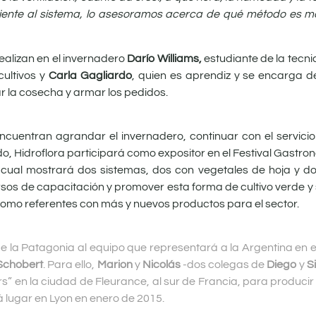
 cliente al sistema, lo asesoramos acerca de qué método es m
realizan en el invernadero
Darío Williams,
estudiante de la tecni
ultivos y
Carla Gagliardo
, quien es aprendiz y se encarga d
ar la cosecha y armar los pedidos.
encuentran agrandar el invernadero, continuar con el servici
do, Hidroflora participará como expositor en el Festival Gastro
 cual mostrará dos sistemas, dos con vegetales de hoja y do
rsos de capacitación y promover esta forma de cultivo verde y
como referentes con más y nuevos productos para el sector.
 de la Patagonia al equipo que representará a la Argentina en 
Schobert
. Para ello,
Marion
y
Nicolás
-dos colegas de
Diego
y
Si
” en la ciudad de Fleurance, al sur de Francia, para producir 
á lugar en Lyon en enero de 2015.