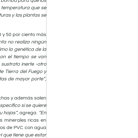
a bomba para que las
la temperatura que se
ras y las plantas se
0 y 50 por ciento más
anta no realiza ningún
mo la genética de la
con el tiempo se van
sustrato inerte -otro
e Tierra del Fuego y
ntas de mayor porte”
,
nchas y además salen
specífico si se quiere
u hojas”
, agrega.
“En
es minerales ricas en
años de PVC con agua
 que tiene que estar