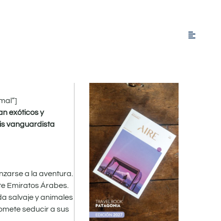
mal”]
an exóticos y
asis vanguardista
nzarse a la aventura.
ete Emiratos Árabes.
da salvaje y animales
romete seducir a sus