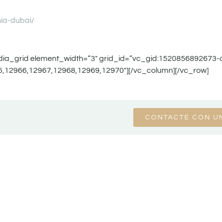
ia-dubai/
ia_grid element_width=”3″ grid_id=”vc_gid:1520856892673
,12966,12967,12968,12969,12970″][/vc_column][/vc_row]
CONTACTE CON U