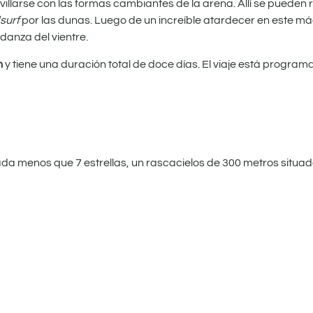
illarse con las formas cambiantes de la arena. Allí se pueden 
surf
por las dunas. Luego de un increíble atardecer en este má
anza del vientre.
n
y tiene una duración total de doce días. El viaje está progr
nada menos que 7 estrellas, un rascacielos de 300 metros situad