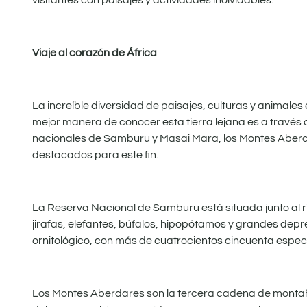
visitantes con paisajes y actividades inolvidables.
Viaje al corazón de África
La increíble diversidad de paisajes, culturas y animales 
mejor manera de conocer esta tierra lejana es a través d
nacionales de Samburu y Masai Mara, los Montes Aberd
destacados para este fin.
La Reserva Nacional de Samburu está situada junto al rí
jirafas, elefantes, búfalos, hipopótamos y grandes depr
ornitológico, con más de cuatrocientos cincuenta espec
Los Montes Aberdares son la tercera cadena de montañas