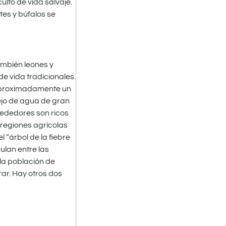
ulto de vida salvaje.
es y búfalos se
ambién leones y
e vida tradicionales.
 aproximadamente un
ejo de agua de gran
rededores son ricos
s regiones agrícolas
l “árbol de la fiebre
ulan entre las
 la población de
ar. Hay otros dos