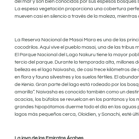
del mar y son bien conocidos por sus espesos bosques sal
La espesa vegetación proporciona una cobertura perfe
mueven casi en silencio a través de la maleza, mientras
La Reserva Nacional de Masai Mara es una de las princi
cocodrilos. Aquí vive el pueblo masai, una de las tribu
El Parque Nacional del Lago Nakuru tiene la mayor pob
tercio del parque. Durante la temporada alta, millones
belleza es el lago Naivasha, de casi trece kilómetros d
en flora y fauna silvestres y los suelos fértiles. El abu
de Kenia. Gran parte del lago está rodeado por los bos
amarilla”. Naivasha es conocido también como un destin
acacias, los búfalos se revuelcan en los pantanos y los
grandes hipopótamos duerme todo el día en las aguas po
lagos más pequeños cerca, Oloidien, y Sonachi, esté últi
La joya de los Emiratos Árabes