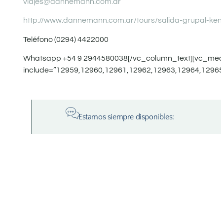
viajes@dannemann.com.ar
http://www.dannemann.com.ar/tours/salida-grupal-ken
Teléfono (0294) 4422000
Whatsapp +54 9 2944580038[/vc_column_text][vc_med
include=”12959,12960,12961,12962,12963,12964,12965
Estamos siempre disponibles: