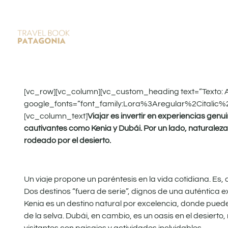
[vc_row][vc_column][vc_custom_heading text=”Texto: AIR
google_fonts=”font_family:Lora%3Aregular%2Citalic
[vc_column_text]
Viajar es invertir en experiencias gen
cautivantes como Kenia y Dubái. Por un lado, naturaleza, s
rodeado por el desierto.
Un viaje propone un paréntesis en la vida cotidiana. Es,
Dos destinos “fuera de serie”, dignos de una auténtica ex
Kenia es un destino natural por excelencia, donde puede
de la selva. Dubái, en cambio, es un oasis en el desier