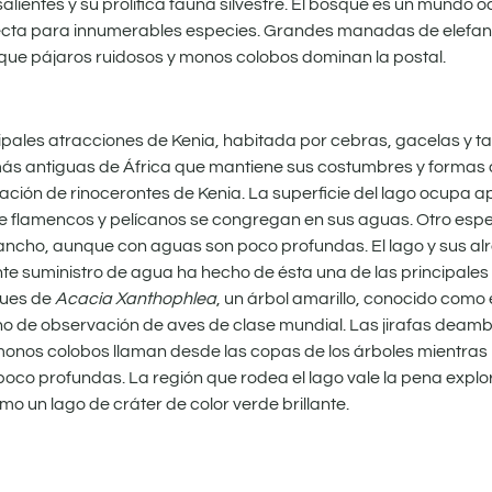
ientes y su prolífica fauna silvestre. El bosque es un mundo oc
cta para innumerables especies. Grandes manadas de elefant
 que pájaros ruidosos y monos colobos dominan la postal.
pales atracciones de Kenia, habitada por cebras, gacelas y t
s más antiguas de África que mantiene sus costumbres y formas d
lación de rinocerontes de Kenia. La superficie del lago ocupa
 de flamencos y pelícanos se congregan en sus aguas. Otro esp
e ancho, aunque con aguas son poco profundas. El lago y sus al
ndante suministro de agua ha hecho de ésta una de las principale
ques de
Acacia Xanthophlea
, un árbol amarillo, conocido como e
o de observación de aves de clase mundial. Las jirafas deamb
 monos colobos llaman desde las copas de los árboles mientras
co profundas. La región que rodea el lago vale la pena explor
mo un lago de cráter de color verde brillante.