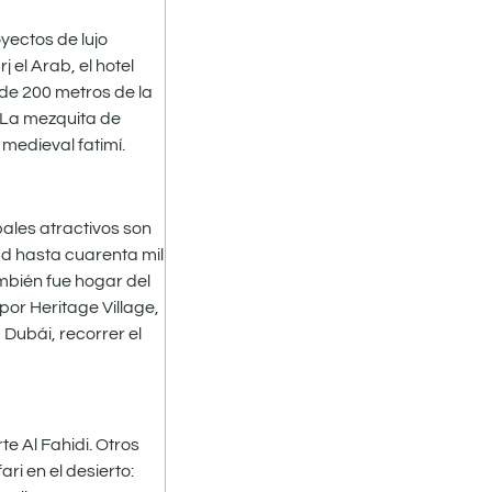
yectos de lujo
 el Arab, el hotel
 de 200 metros de la
. La mezquita de
medieval fatimí.
pales atractivos son
ad hasta cuarenta mil
mbién fue hogar del
por Heritage Village,
 Dubái, recorrer el
te Al Fahidi. Otros
ri en el desierto: