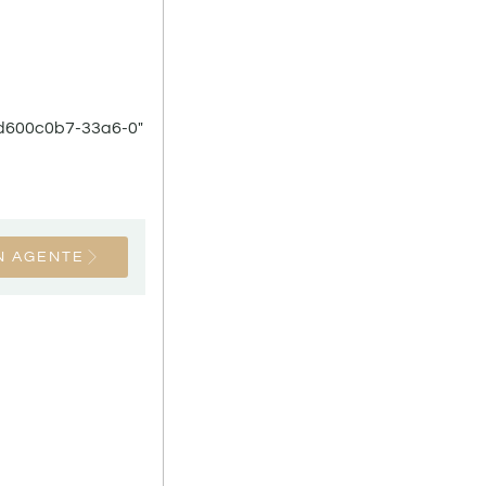
-d600c0b7-33a6-0″
N AGENTE