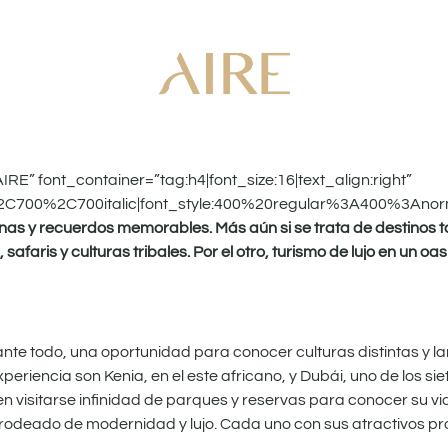
E” font_container=”tag:h4|font_size:16|text_align:right”
%2C700%2C700italic|font_style:400%20regular%3A400%3Anor
uinas y recuerdos memorables. Más aún si se trata de destinos t
afaris y culturas tribales. Por el otro, turismo de lujo en un o
 ante todo, una oportunidad para conocer culturas distintas y la
periencia son Kenia, en el este africano, y Dubái, uno de los si
n visitarse infinidad de parques y reservas para conocer su vi
to, rodeado de modernidad y lujo. Cada uno con sus atractivos p