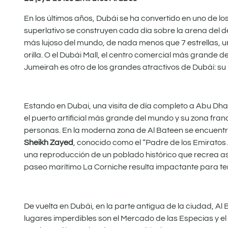
En los últimos años, Dubái se ha convertido en uno de l
superlativo se construyen cada día sobre la arena del de
más lujoso del mundo, de nada menos que 7 estrellas, un 
orilla. O el Dubái Mall, el centro comercial más grande 
Jumeirah es otro de los grandes atractivos de Dubái: su 
Estando en Dubai, una visita de día completo a Abu Dhabi, 
el puerto artificial más grande del mundo y su zona fra
personas. En la moderna zona de Al Bateen se encuentran
Sheikh Zayed
, conocido como el “Padre de los Emiratos Á
una reproducción de un poblado histórico que recrea aspe
paseo marítimo La Corniche resulta impactante para te
De vuelta en Dubái, en la parte antigua de la ciudad, Al 
lugares imperdibles son el Mercado de las Especias y el 