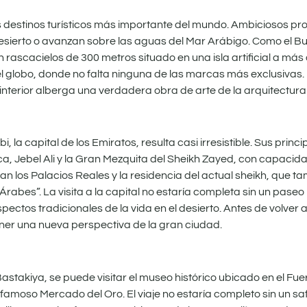
os destinos turísticos más importante del mundo. Ambiciosos pro
sierto o avanzan sobre las aguas del Mar Arábigo. Como el Burj
rascacielos de 300 metros situado en una isla artificial a más
del globo, donde no falta ninguna de las marcas más exclusivas
interior alberga una verdadera obra de arte de la arquitectura 
la capital de los Emiratos, resulta casi irresistible. Sus princi
nca, Jebel Ali y la Gran Mezquita del Sheikh Zayed, con capacid
 los Palacios Reales y la residencia del actual sheikh, que ta
rabes”. La visita a la capital no estaría completa sin un paseo 
ctos tradicionales de la vida en el desierto. Antes de volver a
ner una nueva perspectiva de la gran ciudad.
Bastakiya, se puede visitar el museo histórico ubicado en el Fuer
famoso Mercado del Oro. El viaje no estaría completo sin un safa