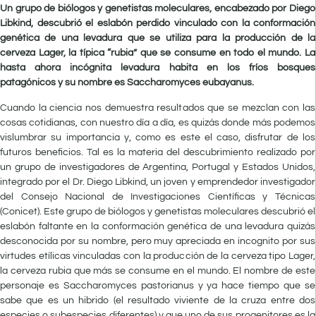
Un grupo de biólogos y genetistas moleculares, encabezado por Diego
Libkind, descubrió el eslabón perdido vinculado con la conformación
genética de una levadura que se utiliza para la producción de la
cerveza Lager, la típica “rubia” que se consume en todo el mundo. La
hasta ahora incógnita levadura habita en los fríos bosques
patagónicos y su nombre es Saccharomyces eubayanus.
Cuando la ciencia nos demuestra resultados que se mezclan con las
cosas cotidianas, con nuestro día a día, es quizás donde más podemos
vislumbrar su importancia y, como es este el caso, disfrutar de los
futuros beneficios. Tal es la materia del descubrimiento realizado por
un grupo de investigadores de Argentina, Portugal y Estados Unidos,
integrado por el Dr. Diego Libkind, un joven y emprendedor investigador
del Consejo Nacional de Investigaciones Científicas y Técnicas
(Conicet). Este grupo de biólogos y genetistas moleculares descubrió el
eslabón faltante en la conformación genética de una levadura quizás
desconocida por su nombre, pero muy apreciada en incognito por sus
virtudes etílicas vinculadas con la producción de la cerveza tipo Lager,
la cerveza rubia que más se consume en el mundo. El nombre de este
personaje es Saccharomyces pastorianus y ya hace tiempo que se
sabe que es un hibrido (el resultado viviente de la cruza entre dos
especies o subespecies diferentes) y que uno de sus progenitores es la