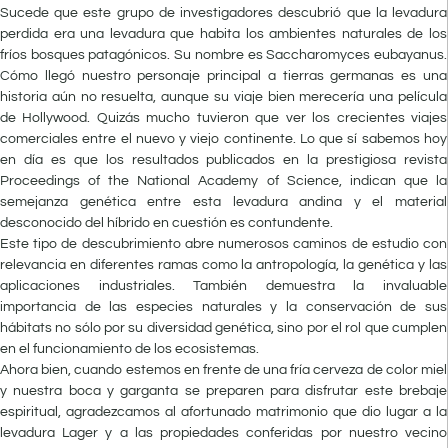
Sucede que este grupo de investigadores descubrió que la levadura
perdida era una levadura que habita los ambientes naturales de los
fríos bosques patagónicos. Su nombre es Saccharomyces eubayanus.
Cómo llegó nuestro personaje principal a tierras germanas es una
historia aún no resuelta, aunque su viaje bien merecería una película
de Hollywood. Quizás mucho tuvieron que ver los crecientes viajes
comerciales entre el nuevo y viejo continente. Lo que sí sabemos hoy
en día es que los resultados publicados en la prestigiosa revista
Proceedings of the National Academy of Science, indican que la
semejanza genética entre esta levadura andina y el material
desconocido del híbrido en cuestión es contundente.
Este tipo de descubrimiento abre numerosos caminos de estudio con
relevancia en diferentes ramas como la antropología, la genética y las
aplicaciones industriales. También demuestra la invaluable
importancia de las especies naturales y la conservación de sus
hábitats no sólo por su diversidad genética, sino por el rol que cumplen
en el funcionamiento de los ecosistemas.
Ahora bien, cuando estemos en frente de una fría cerveza de color miel
y nuestra boca y garganta se preparen para disfrutar este brebaje
espiritual, agradezcamos al afortunado matrimonio que dio lugar a la
levadura Lager y a las propiedades conferidas por nuestro vecino