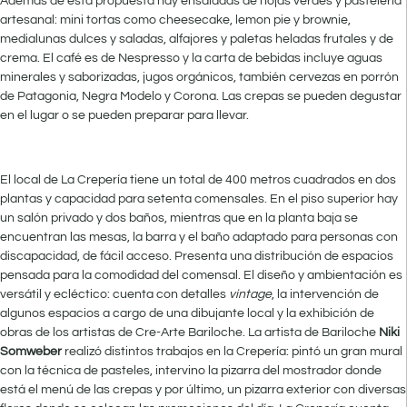
Además de esta propuesta hay ensaladas de hojas verdes y pastelería
artesanal: mini tortas como cheesecake, lemon pie y brownie,
medialunas dulces y saladas, alfajores y paletas heladas frutales y de
crema. El café es de Nespresso y la carta de bebidas incluye aguas
minerales y saborizadas, jugos orgánicos, también cervezas en porrón
de Patagonia, Negra Modelo y Corona. Las crepas se pueden degustar
en el lugar o se pueden preparar para llevar.
El local de La Crepería tiene un total de 400 metros cuadrados en dos
plantas y capacidad para setenta comensales. En el piso superior hay
un salón privado y dos baños, mientras que en la planta baja se
encuentran las mesas, la barra y el baño adaptado para personas con
discapacidad, de fácil acceso. Presenta una distribución de espacios
pensada para la comodidad del comensal. El diseño y ambientación es
versátil y ecléctico: cuenta con detalles
vintage
, la intervención de
algunos espacios a cargo de una dibujante local y la exhibición de
obras de los artistas de Cre-Arte Bariloche. La artista de Bariloche
Niki
Somweber
realizó distintos trabajos en la Crepería: pintó un gran mural
con la técnica de pasteles, intervino la pizarra del mostrador donde
está el menú de las crepas y por último, un pizarra exterior con diversas