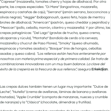
“Caprese” (mozzarella, tomates cherry y hojas de albahaca). Por otra
parte, las crepas especiales: “Di Mare” (langostinos, mozzarella,
espinaca y castañas de cajú), “Serrana” (jamón serrano, bocconcinos y
olivas negras), “Veggie” (babaganoush, queso feta, hojas de menta y
brotes de albahaca); “American” (pastrón, queso cheddar y pepinillos) y
“Mexican” (pollo, cebolla, morrón, cilantro y mozzarella). Y por último, las
crepas patagónicas: “Del Lago” (gravlax de trucha, queso crema,
alcaparras y rúcula), “Montaña” (bondiola de cerdo a la cerveza,
mozzarella y chucrut de Paso Flores), “Smoky” (queso ahumado,
espinacas y tomates asados) y “Bosque” (mix de hongos, cebollas
asadas y queso cabra).
“Los rellenos están hechos enteramente por
nosotros con materia prima especial y de primera calidad. Se trata de
combinaciones innovadores con un muy buen balance. La clave del
éxito de la crepería es la frescura de sus rellenos”,
asegura
Erkekdjian
.
Las crepas dulces también tienen un lugar muy importante: “Dulce de
Leche”, “Nutella” (crema de avellanas, láminas de banana y avellanas
tostadas), “Apple Crumble” (compota de manzanas, nueces y crumble
de naranjas) y la “Clásica” (chocolate, almendras y frutillas).