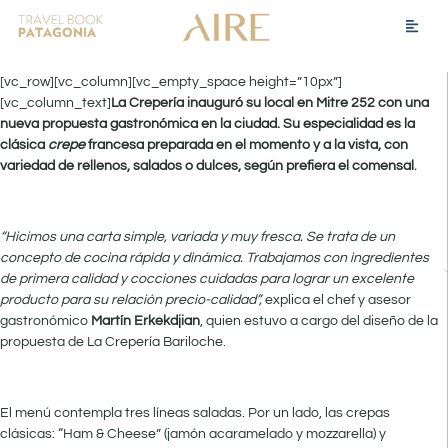
[vc_row][vc_column][vc_empty_space height=”10px”]
[vc_column_text]
La Crepería inauguró su local en Mitre 252 con una
nueva propuesta gastronómica en la ciudad. Su especialidad es la
clásica
crepe
francesa preparada en el momento y a la vista, con
variedad de rellenos, salados o dulces, según prefiera el comensal
.
“Hicimos una carta simple, variada y muy fresca. Se trata de un
concepto de cocina rápida y dinámica. Trabajamos con ingredientes
de primera calidad y cocciones cuidadas para lograr un excelente
producto para su relación precio-calidad”,
explica el chef y asesor
gastronómico
Martín Erkekdjian
, quien estuvo a cargo del diseño de la
propuesta de La Crepería Bariloche.
El menú contempla tres líneas saladas. Por un lado, las crepas
clásicas: “Ham & Cheese” (jamón acaramelado y mozzarella) y