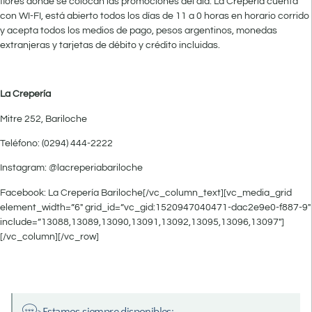
flores donde se colocan las promociones del día. La Crepería cuenta
con WI-FI, está abierto todos los días de 11 a 0 horas en horario corrido
y acepta todos los medios de pago, pesos argentinos, monedas
extranjeras y tarjetas de débito y crédito incluidas.
La Crepería
Mitre 252, Bariloche
Teléfono: (0294) 444-2222
Instagram: @lacreperiabariloche
Facebook: La Crepería Bariloche[/vc_column_text][vc_media_grid
element_width=”6″ grid_id=”vc_gid:1520947040471-dac2e9e0-f887-9″
include=”13088,13089,13090,13091,13092,13095,13096,13097″]
[/vc_column][/vc_row]