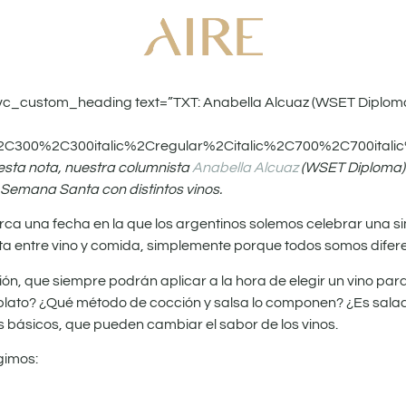
vc_custom_heading text=”TXT: Anabella Alcuaz (WSET Diplom
%2C300%2C300italic%2Cregular%2Citalic%2C700%2C700itali
esta nota, nuestra columnista
Anabella Alcuaz
(WSET Diploma) 
e Semana Santa con distintos vinos.
rca una fecha en la que los argentinos solemos celebrar una si
ta entre vino y comida, simplemente porque todos somos difere
ón, que siempre podrán aplicar a la hora de elegir un vino pa
plato? ¿Qué método de cocción y salsa lo componen? ¿Es salad
s básicos, que pueden cambiar el sabor de los vinos.
gimos: