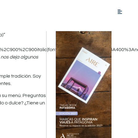
a)”
c%2C900%2C900italic|font_style:400%20regular%3A400%3An
nos deja algunos
mple tradición. Soy
ntes.
ra su menú. Preguntas
o o dulce? ¿Tiene un