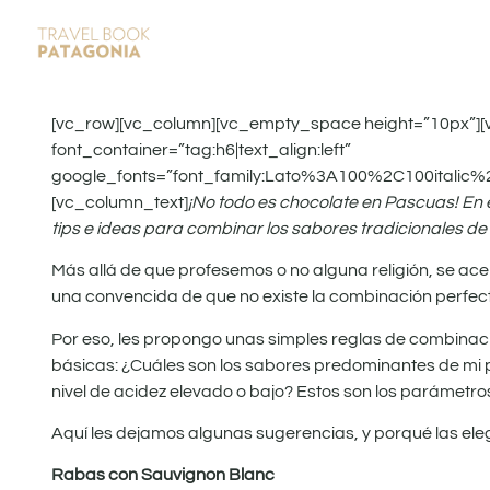
[vc_row][vc_column][vc_empty_space height=”10px”][
font_container=”tag:h6|text_align:left”
google_fonts=”font_family:Lato%3A100%2C100italic
[vc_column_text]
¡No todo es chocolate en Pascuas! En 
tips e ideas para combinar los sabores tradicionales d
Más allá de que profesemos o no alguna religión, se ace
una convencida de que no existe la combinación perfec
Por eso, les propongo unas simples reglas de combinaci
básicas: ¿Cuáles son los sabores predominantes de mi 
nivel de acidez elevado o bajo? Estos son los parámetro
Aquí les dejamos algunas sugerencias, y porqué las ele
Rabas con Sauvignon Blanc