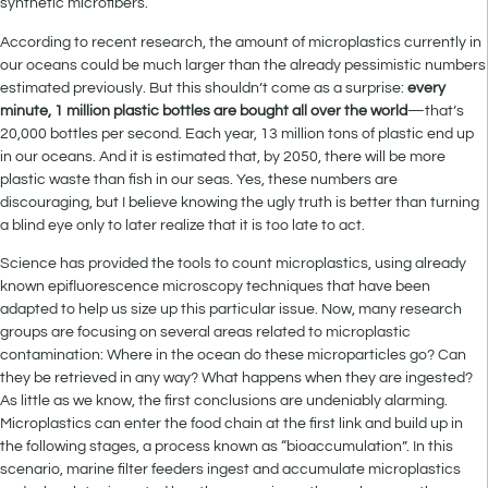
synthetic microfibers.
According to recent research, the amount of microplastics currently in
our oceans could be much larger than the already pessimistic numbers
estimated previously. But this shouldn’t come as a surprise:
every
minute, 1 million plastic bottles are bought all over the world
—that’s
20,000 bottles per second. Each year, 13 million tons of plastic end up
in our oceans. And it is estimated that, by 2050, there will be more
plastic waste than fish in our seas. Yes, these numbers are
discouraging, but I believe knowing the ugly truth is better than turning
a blind eye only to later realize that it is too late to act.
Science has provided the tools to count microplastics, using already
known epifluorescence microscopy techniques that have been
adapted to help us size up this particular issue. Now, many research
groups are focusing on several areas related to microplastic
contamination: Where in the ocean do these microparticles go? Can
they be retrieved in any way? What happens when they are ingested?
As little as we know, the first conclusions are undeniably alarming.
Microplastics can enter the food chain at the first link and build up in
the following stages, a process known as “bioaccumulation”. In this
scenario, marine filter feeders ingest and accumulate microplastics