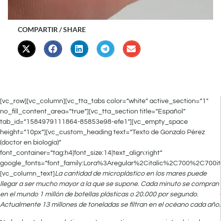
COMPARTIR / SHARE
[vc_row][vc_column][vc_tta_tabs color=”white” active_section=”1″
no_fill_content_area=”true”][vc_tta_section title=”Español”
tab_id=”1584979111864-85853e98-efe1″][vc_empty_space
height=”10px”][vc_custom_heading text=”Texto de Gonzalo Pérez
(doctor en biología)”
font_container=”tag:h4|font_size:14|text_align:right”
google_fonts=”font_family:Lora%3Aregular%2Citalic%2C700%2C700it
[vc_column_text]
La cantidad de microplástico en los mares puede
llegar a ser mucho mayor a la que se supone. Cada minuto se compran
en el mundo 1 millón de botellas plásticas o 20.000 por segundo.
Actualmente 13 millones de toneladas se filtran en el océano cada año.