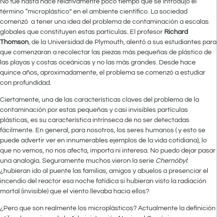
No fue hasta hace relativamente poco tiempo que se introdujo el
término “microplástico” en el ambiente científico. La sociedad
comenzó a tener una idea del problema de contaminación a escalas
globales que constituyen estas partículas. El profesor
Richard
Thomson
, de la Universidad de Plymouth, alentó a sus estudiantes para
que comenzaran a recolectar las piezas más pequeñas de plástico de
las playas y costas oceánicas y no las más grandes. Desde hace
quince años, aproximadamente, el problema se comenzó a estudiar
con profundidad.
Ciertamente, una de las características claves del problema de la
contaminación por estas pequeñas y casi invisibles partículas
plásticas, es su característica intrínseca de no ser detectadas
fácilmente. En general, para nosotros, los seres humanos ( y esto se
puede advertir ver en innumerables ejemplos de la vida cotidiana), lo
que no vemos, no nos afecta, importa ni interesa. No puedo dejar pasar
una analogía. Seguramente muchos vieron la serie
Chernóbyl
:
¿hubieran ido al puente las familias, amigos y abuelos a presenciar el
incendio del reactor esa noche fatídica si hubieran visto la radiación
mortal (invisible) que el viento llevaba hacia ellos?
¿Pero que son realmente los microplásticos? Actualmente la definición