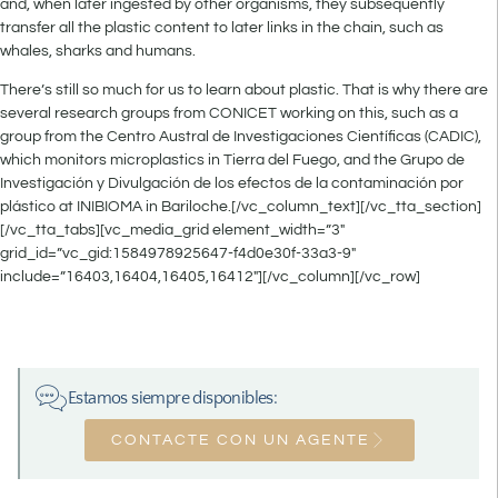
and, when later ingested by other organisms, they subsequently
transfer all the plastic content to later links in the chain, such as
whales, sharks and humans.
There’s still so much for us to learn about plastic. That is why there are
several research groups from CONICET working on this, such as a
group from the Centro Austral de Investigaciones Científicas (CADIC),
which monitors microplastics in Tierra del Fuego, and the Grupo de
Investigación y Divulgación de los efectos de la contaminación por
plástico at INIBIOMA in Bariloche.[/vc_column_text][/vc_tta_section]
[/vc_tta_tabs][vc_media_grid element_width=”3″
grid_id=”vc_gid:1584978925647-f4d0e30f-33a3-9″
include=”16403,16404,16405,16412″][/vc_column][/vc_row]
Estamos siempre disponibles:
CONTACTE CON UN AGENTE