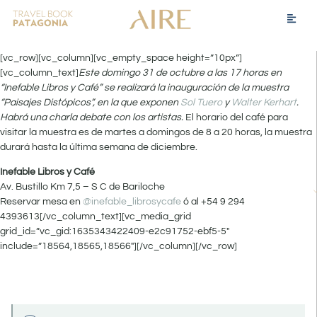
[vc_row][vc_column][vc_empty_space height=”10px”]
[vc_column_text]
Este domingo 31 de octubre a las 17 horas en
“Inefable Libros y Café” se realizará la inauguración de la muestra
“Paisajes Distópicos”, en la que exponen
Sol Tuero
y
Walter Kerhart
.
Habrá una charla debate con los artistas.
El horario del café para
visitar la muestra es de martes a domingos de 8 a 20 horas, la muestra
durará hasta la última semana de diciembre.
Inefable Libros y Café
Av. Bustillo Km 7,5 – S C de Bariloche
Reservar mesa en
@inefable_librosycafe
ó al +54 9 294
4393613[/vc_column_text][vc_media_grid
grid_id=”vc_gid:1635343422409-e2c91752-ebf5-5″
include=”18564,18565,18566″][/vc_column][/vc_row]