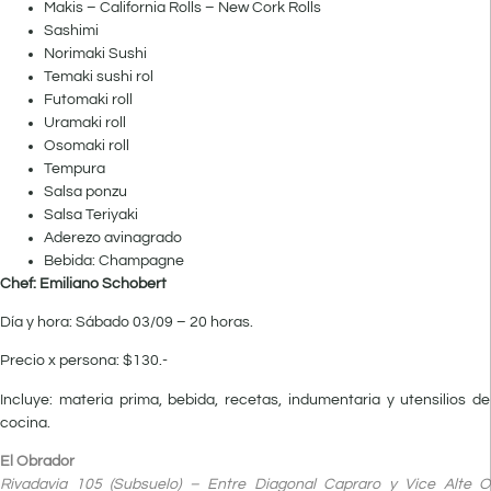
Makis – California Rolls – New Cork Rolls
Sashimi
Norimaki Sushi
Temaki sushi rol
Futomaki roll
Uramaki roll
Osomaki roll
Tempura
Salsa ponzu
Salsa Teriyaki
Aderezo avinagrado
Bebida: Champagne
Chef: Emiliano Schobert
Día y hora: Sábado 03/09 – 20 horas.
Precio x persona: $130.-
Incluye: materia prima, bebida, recetas, indumentaria y utensilios de
cocina.
El Obrador
Rivadavia 105 (Subsuelo) – Entre Diagonal Capraro y Vice Alte O