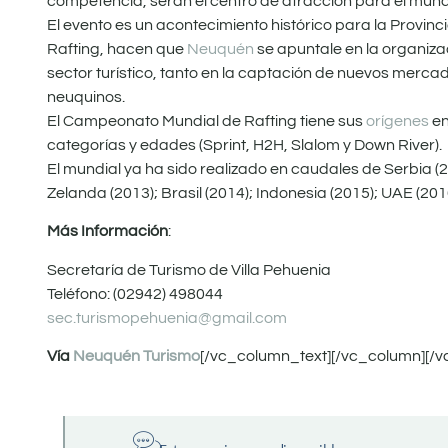
competencia, serán el centro de atracción para el mundo
El evento es un acontecimiento histórico para la Provinc
Rafting, hacen que
Neuquén
se apuntale en la organiz
sector turístico, tanto en la captación de nuevos merca
neuquinos.
El Campeonato Mundial de Rafting tiene sus
orígenes
en
categorías y edades (Sprint, H2H, Slalom y Down River).
El mundial ya ha sido realizado en caudales de Serbia (
Zelanda (2013); Brasil (2014); Indonesia (2015); UAE (2
Más Información
:
Secretaría de Turismo de Villa Pehuenia
Teléfono: (02942) 498044
sec.turismopehuenia@gmail.com
Vía
Neuquén Turismo
[/vc_column_text][/vc_column][/v