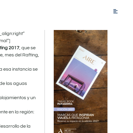
align:right”
mal”]
ting 2017
, que se
e, mes del Rafting,
 a esa instancia se
 de las aguas
alojamientos y un
te en la región:
esarrollo de la