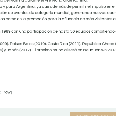
 del Rafting durante el Pre Mundial de Rafting.
ia y para Argentina, ya que además de permitir el impulso en el 
ación de eventos de categoría mundial, generando nuevas opor
dos como en la promoción para la afluencia de más visitantes a 
 1989 con una participación de hasta 50 equipos compitiendo e
2009); Países Bajos (2010); Costa Rica (2011); República Checa
016) y Japón (2017). El próximo mundial será en Neuquén wn 2018
c_row]