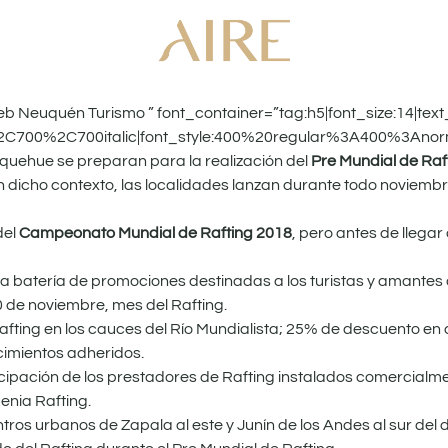
Neuquén Turismo ” font_container=”tag:h5|font_size:14|text_
%2C700%2C700italic|font_style:400%20regular%3A400%3Anor
quehue se preparan para la realización del
Pre Mundial de Raf
 dicho contexto, las localidades lanzan durante todo noviembr
del
Campeonato Mundial de Rafting 2018
, pero antes de llegar
na batería de promociones destinadas a los turistas y amantes
0 de noviembre, mes del Rafting.
ting en los cauces del Río Mundialista; 25% de descuento en 
cimientos adheridos.
cipación de los prestadores de Rafting instalados comercialmen
enia Rafting.
ros urbanos de Zapala al este y Junín de los Andes al sur del d