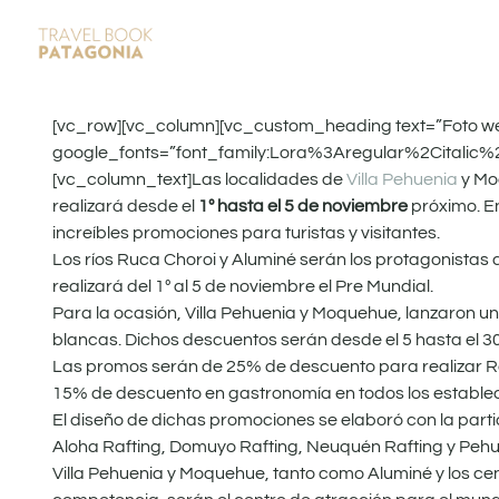
[vc_row][vc_column][vc_custom_heading text=”Foto web 
google_fonts=”font_family:Lora%3Aregular%2Citalic
[vc_column_text]Las localidades de
Villa Pehuenia
y Mo
realizará desde el
1º hasta el 5 de noviembre
próximo. En
increíbles promociones para turistas y visitantes.
Los ríos Ruca Choroi y Aluminé serán los protagonistas 
realizará del 1º al 5 de noviembre el Pre Mundial.
Para la ocasión, Villa Pehuenia y Moquehue, lanzaron u
blancas. Dichos descuentos serán desde el 5 hasta el 3
Las promos serán de 25% de descuento para realizar Raf
15% de descuento en gastronomía en todos los estable
El diseño de dichas promociones se elaboró con la parti
Aloha Rafting, Domuyo Rafting, Neuquén Rafting y Pehu
Villa Pehuenia y Moquehue, tanto como Aluminé y los cent