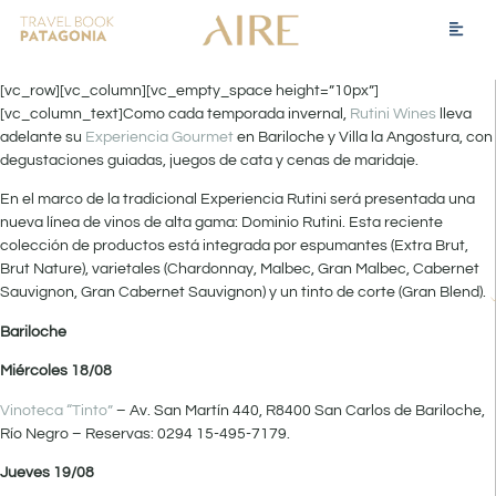
[vc_row][vc_column][vc_empty_space height=”10px”]
[vc_column_text]Como cada temporada invernal,
Rutini Wines
lleva
adelante su
Experiencia Gourmet
en Bariloche y Villa la Angostura, con
degustaciones guiadas, juegos de cata y cenas de maridaje.
En el marco de la tradicional Experiencia Rutini será presentada una
nueva línea de vinos de alta gama: Dominio Rutini. Esta reciente
colección de productos está integrada por espumantes (Extra Brut,
Brut Nature), varietales (Chardonnay, Malbec, Gran Malbec, Cabernet
Sauvignon, Gran Cabernet Sauvignon) y un tinto de corte (Gran Blend).
Bariloche
Miércoles 18/08
Vinoteca “Tinto”
– Av. San Martín 440, R8400 San Carlos de Bariloche,
Río Negro – Reservas: 0294 15-495-7179.
Jueves 19/08