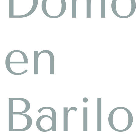
Dom
en
Baril