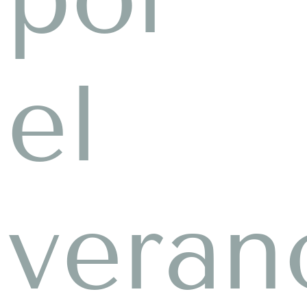
el
veran