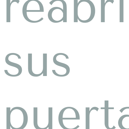
reabr
sus
puert