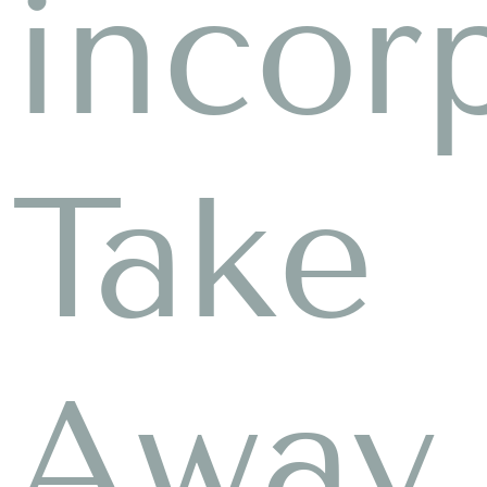
incor
Take
Away