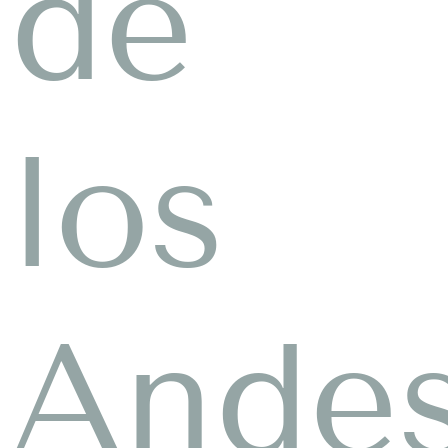
de
los
Ande