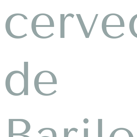
cerve
de
Baril