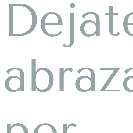
Dejat
abraz
por