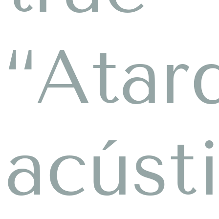
“Atar
acúst