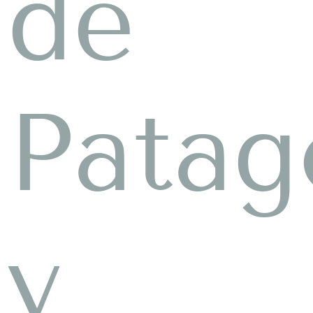
de
Patag
y