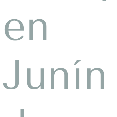
en
Junín