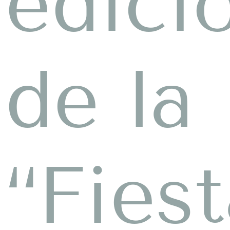
edici
de la
“Fies