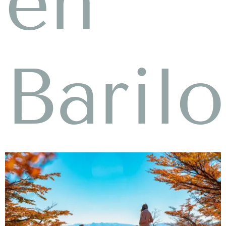
en
Baril