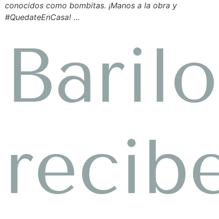
conocidos como bombitas. ¡Manos a la obra y
#QuedateEnCasa!
…
Baril
recib