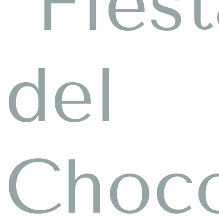
“Fies
del
Choco