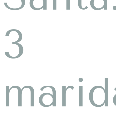
3
marid