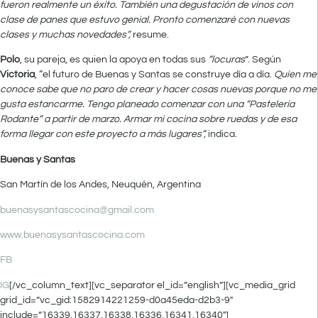
fueron realmente un éxito. También una degustación de vinos con
clase de panes que estuvo genial. Pronto comenzaré con nuevas
clases y muchas novedades”,
resume.
Polo
, su pareja, es quien la apoya en todas sus
“locuras
”. Según
Victoria
, “el futuro de Buenas y Santas se construye día a día.
Quien me
conoce sabe que no paro de crear y hacer cosas nuevas porque no me
gusta estancarme. Tengo planeado comenzar con una “Pastelería
Rodante” a partir de marzo. Armar mi cocina sobre ruedas y de esa
forma llegar con este proyecto a más lugares”,
indica.
Buenas y Santas
San Martín de los Andes, Neuquén, Argentina
buenasysantascocina@gmail.com
www.buenasysantascocina.com
FB
IG
[/vc_column_text][vc_separator el_id=”english”][vc_media_grid
grid_id=”vc_gid:1582914221259-d0a45eda-d2b3-9″
include=”16339,16337,16338,16336,16341,16340″]