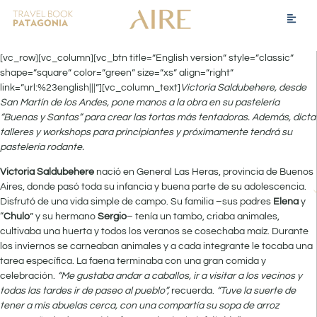
[vc_row][vc_column][vc_btn title=”English version” style=”classic”
shape=”square” color=”green” size=”xs” align=”right”
link=”url:%23english|||”][vc_column_text]
Victoria Saldubehere, desde
San Martín de los Andes, pone manos a la obra en su pastelería
“Buenas y Santas” para crear las tortas más tentadoras. Además, dicta
talleres y workshops para principiantes y próximamente tendrá su
pastelería rodante.
Victoria Saldubehere
nació en General Las Heras, provincia de Buenos
Aires, donde pasó toda su infancia y buena parte de su adolescencia.
Disfrutó de una vida simple de campo. Su familia –sus padres
Elena
y
“
Chulo
” y su hermano
Sergio
– tenía un tambo, criaba animales,
cultivaba una huerta y todos los veranos se cosechaba maíz. Durante
los inviernos se carneaban animales y a cada integrante le tocaba una
tarea específica. La faena terminaba con una gran comida y
celebración.
“Me gustaba andar a caballos, ir a visitar a los vecinos y
todas las tardes ir de paseo al pueblo”,
recuerda.
“Tuve la suerte de
tener a mis abuelas cerca, con una compartía su sopa de arroz