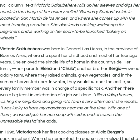
[vc_column_text]
Victoria Saldubehere rolls up her sleeves and digs her
hands in the dough at her bakery called “Buenas y Santas,” which is
located in San Martín de los Andes, and where she comes up with the
most tempting creations. She also leads cooking workshops for
beginners and is working on her soon-to-be launched “bakery on
wheels.”
Victoria Saldubehere
was born in General Las Heras, in the province of
Buenos Aires, where she spent her childhood and most of her teenage
years. She enjoyed the simple life of a home in the countryside. Her
family—her parents
Elena
and “
Chulo
”, and her brother
Sergio
—owned
a dairy farm, where they raised animals, grew vegetables, and in the
summer harvested corn. In winter, they would butcher the cattle, so
every family member was in charge of a specific task. And then there
was a big feast in celebration of a job well done.
“I liked riding horses,
visiting my neighbors and going into town every afternoon,”
she recalls.
“I was lucky to have my grandmas near me at the time. With one of
them, we would pair her rice soup with cider, and of course the
unmissable siesta,”
she adds.
In 1998,
Victoria
took her first cooking classes at
Alicia Berger’s
cooking school. When she completed the course, she realized that she