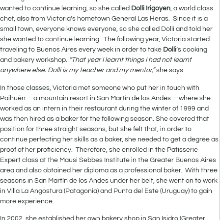
wanted to continue learning, so she called
Dolli Irigoyen
, a world class
chef, also from Victoria’s hometown General Las Heras. Since it is a
small town, everyone knows everyone, so she called Dolli and told her
she wanted to continue learning. The following year, Victoria started
traveling to Buenos Aires every week in order to take
Dolli
’s cooking
and bakery workshop.
“That year I learnt things I had not learnt
anywhere else. Dolli is my teacher and my mentor,”
she says.
In those classes, Victoria met someone who put her in touch with
Paihuén—a mountain resort in San Martín de los Andes—where she
worked as an intern in their restaurant during the winter of 1999 and
was then hired as a baker for the following season. She covered that
position for three straight seasons, but she felt that, in order to
continue perfecting her skills as a baker, she needed to get a degree as
proof of her proficiency. Therefore, she enrolled in the Patisserie
Expert class at the Mausi Sebbes Institute in the Greater Buenos Aires
area and also obtained her diploma as a professional baker. With three
seasons in San Martín de los Andes under her belt, she went on to work
in Villa La Angostura (Patagonia) and Punta del Este (Uruguay) to gain
more experience.
In 2002, she established her own bakery shop in San Isidro (Greater