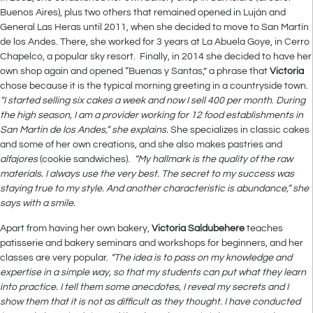
Buenos Aires), plus two others that remained opened in Luján and
General Las Heras until 2011, when she decided to move to San Martín
de los Andes. There, she worked for 3 years at La Abuela Goye, in Cerro
Chapelco, a popular sky resort. Finally, in 2014 she decided to have her
own shop again and opened “Buenas y Santas,” a phrase that
Victoria
chose because it is the typical morning greeting in a countryside town.
“I started selling six cakes a week and now I sell 400 per month
.
During
the high season, I am a provider working for 12 food establishments in
San Martín de los Andes,” she explains.
She specializes in classic cakes
and some of her own creations, and she also makes pastries and
alfajores
(cookie sandwiches).
“My hallmark is the quality of the raw
materials. I always use the very best. The secret to my success was
staying true to my style. And another characteristic is abundance,” she
says with a smile.
Apart from having her own bakery,
Victoria Saldubehere
teaches
patisserie and bakery seminars and workshops for beginners, and her
classes are very popular.
“The idea is to pass on my knowledge and
expertise in a simple way, so that my students can put what they learn
into practice. I tell them some anecdotes, I reveal my secrets and I
show them that it is not as difficult as they thought. I have conducted