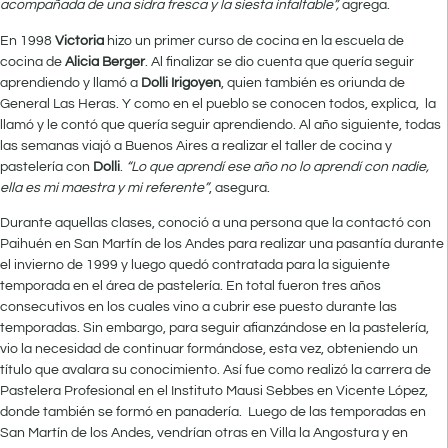
acompañada de una sidra fresca y la siesta infaltable”,
agrega.
En 1998
Victoria
hizo un primer curso de cocina en la escuela de
cocina de
Alicia Berger
. Al finalizar se dio cuenta que quería seguir
aprendiendo y llamó a
Dolli Irigoyen
, quien también es oriunda de
General Las Heras. Y como en el pueblo se conocen todos, explica, la
llamó y le contó que quería seguir aprendiendo. Al año siguiente, todas
las semanas viajó a Buenos Aires a realizar el taller de cocina y
pastelería con
Dolli
.
“Lo que aprendí ese año no lo aprendí con nadie,
ella es mi maestra y mi referente”
, asegura.
Durante aquellas clases, conoció a una persona que la contactó con
Paihuén en San Martín de los Andes para realizar una pasantía durante
el invierno de 1999 y luego quedó contratada para la siguiente
temporada en el área de pastelería. En total fueron tres años
consecutivos en los cuales vino a cubrir ese puesto durante las
temporadas. Sin embargo, para seguir afianzándose en la pastelería,
vio la necesidad de continuar formándose, esta vez, obteniendo un
título que avalara su conocimiento. Así fue como realizó la carrera de
Pastelera Profesional en el Instituto Mausi Sebbes en Vicente López,
donde también se formó en panadería. Luego de las temporadas en
San Martín de los Andes, vendrían otras en Villa la Angostura y en