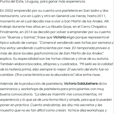
Punta del Este, Uruguay, para ganar más experiencia.
En 2002 emprendió por su cuenta una pastelería en San Isidro y dos
restaurants, uno en Luján y otro en General Las Heras, hasta 2011,
momento en el cual decidió irse a vivir a San Martín de los Andes. Allí
trabajó durante tres años en La Abuela Goye, en el Cerro Chapelco.
Finalmente, en 2014 se decidió por volver a emprender por su cuenta
con “Buenas y Santas”, frase que
Victoria
eligió porque representa el
típico saludo de campo.
“Comencé vendiendo seis tortas por semana y
hoy estoy vendiendo cuatrocientas por mes
.
En temporada proveo a
más de doce locales gastronómicos de San Martin de los Andes”,
explica. Su especialidad son las tortas clásicas y otras de su autoría.
También elabora bocados, alfajores y cuadrados.
“Mi sello es la calidad
de la materia prima, elijo siempre lo mejor. El secreto del éxito fue no
cambiar. Otra característica es la abundancia”,
dice entre risas.
Además de la producción de pastelería,
Victoria Saldubehere
dicta
seminarios y
workshops
de pastelería para principiantes con muy
buena convocatoria.
“La idea es trasmitir mis conocimientos, mi
experiencia y lo que sé de una forma fácil y simple, para que lo puedan
poner en práctica. Cuento
anécdotas, les doy mis secretos y les
muestro que no es tan difícil como creían. Ya hice diez
workshops
y