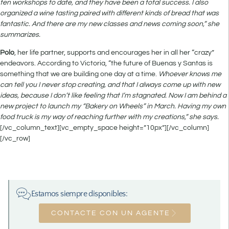
ten workshops to date, and they have been a total success. I also
organized a wine tasting paired with different kinds of bread that was
fantastic. And there are my new classes and news coming soon,” she
summarizes.
Polo
, her life partner, supports and encourages her in all her “crazy”
endeavors. According to Victoria, “the future of Buenas y Santas is
something that we are building one day at a time.
Whoever knows me
can tell you I never stop creating, and that I always come up with new
ideas, because I don’t like feeling that I’m stagnated. Now I am behind a
new project to launch my “Bakery on Wheels” in March. Having my own
food truck is my way of reaching further with my creations,” she says.
[/vc_column_text][vc_empty_space height=”10px”][/vc_column]
[/vc_row]
Estamos siempre disponibles:
CONTACTE CON UN AGENTE