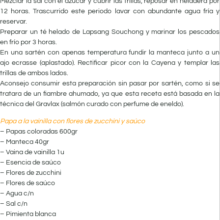
Mezclar la sal con el azúcar y cubrir las trillas, reposar en heladera por
12 horas. Trascurrido este periodo lavar con abundante agua fría y
reservar.
Preparar un té helado de Lapsang Souchong y marinar los pescados
en frío por 3 horas.
En una sartén con apenas temperatura fundir la manteca junto a un
ajo ecrasse (aplastado). Rectificar picor con la Cayena y templar las
trillas de ambos lados.
Aconsejo consumir esta preparación sin pasar por sartén, como si se
tratara de un fiambre ahumado, ya que esta receta está basada en la
técnica del Gravlax (salmón curado con perfume de eneldo).
Papa a la vainilla con flores de zucchini y saúco
– Papas coloradas 600gr
– Manteca 40gr
– Vaina de vainilla 1u
– Esencia de saúco
– Flores de zucchini
– Flores de saúco
– Agua c/n
– Sal c/n
– Pimienta blanca