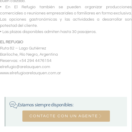
buen calzado.
• En El Refugio también se pueden organizar producciones
comerciales o reuniones empresariales o familiares en forma exclusiva.
Las opciones gastronómicas y las actividades a desarrollar son
potestad del cliente.
• Las plazas disponibles admiten hasta 30 pasajeros.
EL REFUGIO
Ruta 82 – Lago Gutiérrez
Bariloche, Río Negro, Argentina
Reservas: +54 294 4476154
elrefugio@arelauquen.com
www.elrefugioarelauquen.com.ar
Estamos siempre disponibles:
CONTACTE CON UN AGENTE