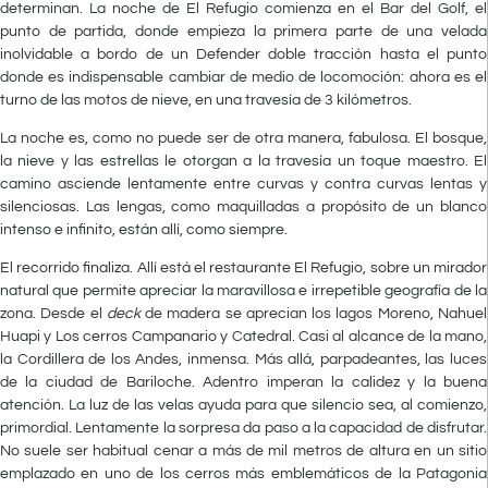
determinan. La noche de El Refugio comienza en el Bar del Golf, el
punto de partida, donde empieza la primera parte de una velada
inolvidable a bordo de un Defender doble tracción hasta el punto
donde es indispensable cambiar de medio de locomoción: ahora es el
turno de las motos de nieve, en una travesía de 3 kilómetros.
La noche es, como no puede ser de otra manera, fabulosa. El bosque,
la nieve y las estrellas le otorgan a la travesía un toque maestro. El
camino asciende lentamente entre curvas y contra curvas lentas y
silenciosas. Las lengas, como maquilladas a propósito de un blanco
intenso e infinito, están allí, como siempre.
El recorrido finaliza. Allí está el restaurante El Refugio, sobre un mirador
natural que permite apreciar la maravillosa e irrepetible geografía de la
zona. Desde el
deck
de madera se aprecian los lagos Moreno, Nahuel
Huapi y Los cerros Campanario y Catedral. Casi al alcance de la mano,
la Cordillera de los Andes, inmensa. Más allá, parpadeantes, las luces
de la ciudad de Bariloche. Adentro imperan la calidez y la buena
atención. La luz de las velas ayuda para que silencio sea, al comienzo,
primordial. Lentamente la sorpresa da paso a la capacidad de disfrutar.
No suele ser habitual cenar a más de mil metros de altura en un sitio
emplazado en uno de los cerros más emblemáticos de la Patagonia