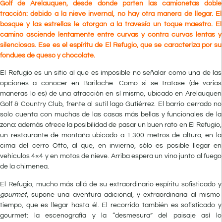
Golf de Arelauquen, desde donde parten las camionetas doble
tracción: debido a la nieve invernal, no hay otra manera de llegar. El
bosque y las estrellas le otorgan a la travesía un toque maestro. El
camino asciende lentamente entre curvas y contra curvas lentas y
silenciosas. Ese es el espíritu de El Refugio, que se caracteriza por su
fondues de queso y chocolate.
E
l Refugio
es un sitio al que es imposible no señalar como una de las
opciones a conocer en Bariloche. Como si se tratase (de varias
maneras lo es) de una atracción en sí mismo, ubicado en Arelauquen
Golf & Country Club, frente al sutil lago Gutiérrez. El barrio cerrado no
solo cuenta con muchas de las casas más bellas y funcionales de la
zona: además ofrece la posibilidad de pasar un buen rato en El Refugio,
un restaurante de montaña ubicado a 1.300 metros de altura, en la
cima del cerro Otto, al que, en invierno, sólo es posible llegar en
vehículos 4×4 y en motos de nieve. Arriba espera un vino junto al fuego
de la chimenea.
El Refugio, mucho más allá de su extraordinario espíritu sofisticado y
gourmet
, supone una aventura adicional, y extraordinaria al mismo
tiempo, que es llegar hasta él. El recorrido también es sofisticado y
gourmet: la escenografía y la “desmesura” del paisaje así lo