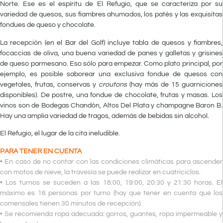
Norte. Ese es el espíritu de El Refugio, que se caracteriza por su
variedad de quesos, sus fiambres ahumados, los patés y las exquisitas
fondues de queso y chocolate.
La recepción (en el Bar del Golf) incluye tabla de quesos y fiambres,
focaccias de oliva, una buena variedad de panes y galletas y grisines
de queso parmesano. Eso sólo para empezar. Como plato principal, por
ejemplo, es posible saborear una exclusiva fondue de quesos con
vegetales, frutas, conservas y
croutons
(hay más de 15 guarniciones
disponibles). De postre, una fondue de chocolate, frutas y masas. Los
vinos son de Bodegas Chandón, Altos Del Plata y champagne Baron B.
Hay una amplia variedad de tragos, además de bebidas sin alcohol.
El Refugio, el lugar de la cita ineludible.
PARA TENER EN CUENTA
• En caso de no contar con las condiciones climáticas para ascender
con motos de nieve, la travesía se puede realizar en cuatriciclos.
• Los turnos se suceden a las 18:00, 19:00, 20:30 y 21:30 horas. El
máximo es 16 personas por turno (hay que tener en cuenta que los
comensales tienen 30 minutos de recepción).
• Se recomienda ropa adecuada: gorros, guantes, ropa impermeable y