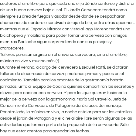
sectores al aire libre para que cada uno elija dónde sentarse y disfrutar
de una buena cerveza bajo el sol. El Jardín Cervecero tendrá como
siempre su área de fuegos y asador desde donde se despacharán
choripanes de cordero o sandwich de ojo de bife, entre otras opciones;
mientras que el Espacio Mirador con vista al lago Moreno tendrá una
bicichopera y mobiliario para poder tomar una cerveza con amigos
mientras Bariloche sigue sorprendiendo con sus paisajes y
atardeceres.
Talleres para sumergirse en el universo cervecero, cine al aire libre,
música en vivo y mucho más
(*).
Durante el verano, a cargo del cervecero Ezequiel Ratti, se dictarán
talleres de elaboración de cerveza, materias primas y pasos en el
cocimiento. También para los amantes de la gastronomía habrán
jornadas junto al Equipo de Cocina quiénes compartirán los secretos y
claves para cocinar con cerveza. Y para los que quieran fusionar lo
mejor de la cerveza con la gastronomía, María Sol Cravello, Jefa de
Conocimiento Cervecero de Patagonia dará clases de maridaje.
Por otro lado, la música en vivo, la noche estelar para ver las estrellas
desde el jardín de Patagonia y el cine al aire libre serán algunas de las
actividades que forman parte de la propuesta de la cervecería. Sólo
hay que estar atentos para agendar las fechas.