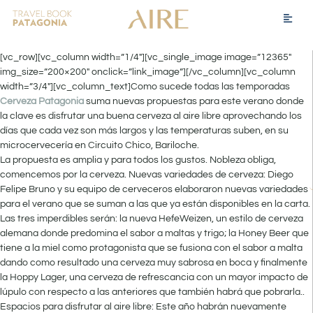
[vc_row][vc_column width=”1/4″][vc_single_image image=”12365″
img_size=”200×200″ onclick=”link_image”][/vc_column][vc_column
width=”3/4″][vc_column_text]Como sucede todas las temporadas
Cerveza Patagonia
suma nuevas propuestas para este verano donde
la clave es disfrutar una buena cerveza al aire libre aprovechando los
días que cada vez son más largos y las temperaturas suben, en su
microcervecería en Circuito Chico, Bariloche.
La propuesta es amplia y para todos los gustos. Nobleza obliga,
comencemos por la cerveza. Nuevas variedades de cerveza: Diego
Felipe Bruno y su equipo de cerveceros elaboraron nuevas variedades
para el verano que se suman a las que ya están disponibles en la carta.
Las tres imperdibles serán: la nueva HefeWeizen, un estilo de cerveza
alemana donde predomina el sabor a maltas y trigo; la Honey Beer que
tiene a la miel como protagonista que se fusiona con el sabor a malta
dando como resultado una cerveza muy sabrosa en boca y finalmente
la Hoppy Lager, una cerveza de refrescancia con un mayor impacto de
lúpulo con respecto a las anteriores que también habrá que pobrarla..
Espacios para disfrutar al aire libre: Este año habrán nuevamente