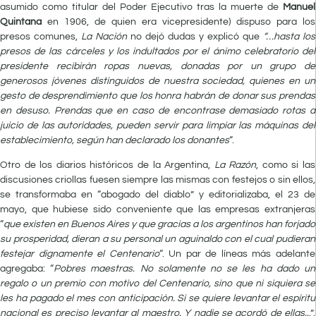
asumido como titular del Poder Ejecutivo tras la muerte de
Manuel
Quintana
en 1906, de quien era vicepresidente) dispuso para los
presos comunes,
La Nación
no dejó dudas y explicó que
“…hasta los
presos de las cárceles y los indultados por el ánimo celebratorio del
presidente recibirán ropas nuevas, donadas por un grupo de
generosos jóvenes distinguidos de nuestra sociedad, quienes en un
gesto de desprendimiento que los honra habrán de donar sus prendas
en desuso. Prendas que en caso de encontrase demasiado rotas a
juicio de las autoridades, pueden servir para limpiar las máquinas del
establecimiento, según han declarado los donantes
“.
Otro de los diarios históricos de la Argentina,
La Razón
, como si las
discusiones criollas fuesen siempre las mismas con festejos o sin ellos,
se transformaba en “abogado del diablo” y editorializaba, el 23 de
mayo, que hubiese sido conveniente que las empresas extranjeras
“
que existen en Buenos Aires y que gracias a los argentinos han forjado
su prosperidad, dieran a su personal un aguinaldo con el cual pudieran
festejar dignamente el Centenario
“. Un par de líneas más adelante
agregaba: “
Pobres maestras. No solamente no se les ha dado un
regalo o un premio con motivo del Centenario, sino que ni siquiera se
les ha pagado el mes con anticipación. Si se quiere levantar el espíritu
nacional es preciso levantar al maestro. Y nadie se acordó de ellas..
.”.