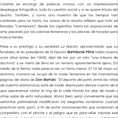
Caretas
se encargó de publicar, incluso con un impresionante
despliegue fotográfico, toda la cuestión social y si se quiere frívola del
asunto. También, y como una muestra de que los tiempos han
cambiado pero no tanto, los avisos de la revista reflejan que todo se
llamaba “Centenario”, desde los cigarrillos hasta las exposiciones de
arte, pasando por las colonias femeninas y los jabones de tocador para
toda la familia.
Pese a su prestigio y su seriedad
La Nación
, aprovechando que su
fundador, el ex presidente de la Nación
Bartolomé Mitre
había muerto
unos años antes (en 1906), dejó de ser por un rato “una tribuna de
doctrina” y se metió de lleno en un terreno aparentemente ajeno. En
medio de la fiesta, nada parecía ser un tema menor. El 19 de mayo un
anónimo cronista se ocupó de la moda femenina en las mismísimas
páginas del diario de
Don Bartolo
: “
El deporte del patín, entre las niñas
de nuestra aristocracia, está de moda. Basta para darnos cuenta de lo
que aseveramos visitar el ring de la calle Florida los días de moda u
otras salas de esta naturaleza. Ahora bien: sería conveniente que las
señoritas patinadoras modificaran los elegantes sombreros cuando
practican este sport, a fin de evitar inconvenientes que ocasionan al
compañero con el pinche y el peligro que es para ellas mismas ese