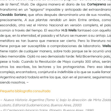
de la tierra
“, tituló. De alguna manera el diario de los
Cortejarena
se
transformó en un “epígono” imposible y anticipado del extraordinario
Osvaldo Soriano
, que años después denominaría una de sus novelas,
precisamente,
A sus plantas rendido un león
. Entre ambos, como
escondido, otra vez el Himno Nacional en versión completa, el país
común a través del tiempo. El escritor
H.G Wells
fantaseó con aquello
de que, en la eternidad, el pasado y el futuro se mueven a su antojo. La
metáfora es tan buena que merece ser cierta. Pero la literatura no
tiene porque ser susceptible a comprobaciones de laboratorio.
Wells
tiene razón de cualquier manera, sobre todo porque se le ocurrió una
idea memorable. Ojalá no sea demasiado tarde: feliz Bicentenario país,
pese a todo. Cuando la Revolución de Mayo cumpla 300 años, serán
otros los escribas, los lectores y los protagonistas. Pero esa idea
compleja, encantadora, conjetural e indefinible a la que se suele llamar
Argentina estará todavía entre los que, aún en el porvenir, seguiremos
siendo nosotros. –
Pequeña bibliografía consultada
– Nueva Historia Argentina (Tomo V, bajo la dirección de Mirta Zaida
Lobato, Editorial Sudamericana, Buenos Aires, 2000)
– El Centenario (Horacio Salas, Planeta, Buenos Aires, 1996)