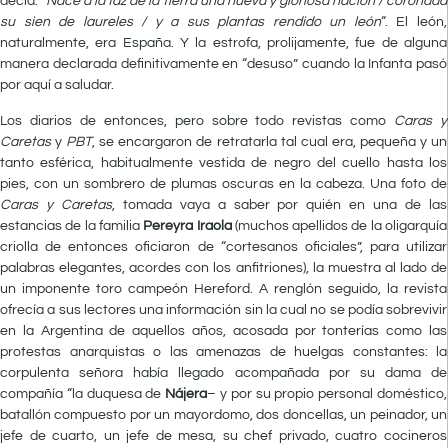
decía: “
Nace a la faz de la tierra una nueva y gloriosa nación / coronada
su sien de laureles / y a sus plantas rendido un león
“. El león,
naturalmente, era España. Y la estrofa, prolijamente, fue de alguna
manera declarada definitivamente en “desuso” cuando la Infanta pasó
por aquí a saludar.
Los diarios de entonces, pero sobre todo revistas como
Caras y
Caretas
y
PBT
, se encargaron de retratarla tal cual era, pequeña y un
tanto esférica, habitualmente vestida de negro del cuello hasta los
pies, con un sombrero de plumas oscuras en la cabeza. Una foto de
Caras y Caretas
, tomada vaya a saber por quién en una de las
estancias de la familia
Pereyra Iraola
(muchos apellidos de la oligarquía
criolla de entonces oficiaron de “cortesanos oficiales”, para utilizar
palabras elegantes, acordes con los anfitriones), la muestra al lado de
un imponente toro campeón Hereford. A renglón seguido, la revista
ofrecía a sus lectores una información sin la cual no se podía sobrevivir
en la Argentina de aquellos años, acosada por tonterías como las
protestas anarquistas o las amenazas de huelgas constantes: la
corpulenta señora había llegado acompañada por su dama de
compañía “la duquesa de
Nájera
– y por su propio personal doméstico,
batallón compuesto por un mayordomo, dos doncellas, un peinador, un
jefe de cuarto, un jefe de mesa, su chef privado, cuatro cocineros