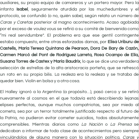
auxiliares, su propio equipo de camareros y un portero mayor. Pero la
infanta
Isabel
, seguramente aturdida por las muchedumbres y el
protocolo, se confundió (o no, quién sabe), según relata un número de
Caras y Caretas
posterior al magno acontecimiento. Acaso agobiada
por el exceso de voulez vous se refirió a su comité de bienvenida como
“mi real servidumbre”. El problema era que ese gentil contingente
estaba compuesto, entre otras esforzadas damas, por
Elisa Uriburu de
Castells, María Teresa Quintana de Pearson, Dora De Bary de Cazón,
Carmen Marcó del Pont de Rodríguez Larreta, Rosa Ocampo de Elía,
Susana Torres de Castex y María Baudrix
, lo que se dice una verdadera
selección de estrellas de la alta aristocracia porteña, que se refrescó
un rato en su propia bilis. La realeza era la realeza y se trataba de
quedar bien. Violín en bolsa y a otra cosa.
El Halley ignoró a la Argentina (a propósito…), pasó cerca y se retiró
nuevamente al cosmos en el que todavía está describiendo lejanas
elipses perfectas, aunque muchos compatriotas, sea por miedo al
cometa, sea por un terror totalmente justificado respecto al futuro de
la Patria, no pudieron evitar cometer suicidios, todos absolutamente
comprensibles. Mientras diarios como
La Nación
o
La Prensa
se
dedicaban a informar de toda clase de acontecimientos pero siempre
vinculándolos de alguna manera con la situación política,
Caras y