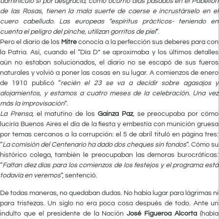
adminículo si por desgracia, como ocurrió días pasados en el Pabellón
de las Rosas, tienen la mala suerte de caerse e incrustárselo en el
cuero cabelludo. Las europeas “espíritus prácticos- teniendo en
cuenta el peligro del pinche, utilizan gorritos de piel
“.
Pero el diario de los
Mitre
conocía a la perfección sus deberes para con
la Patria. Así, cuando el “Día D” se aproximaba y los últimos detalles
aún no estaban solucionados, el diario no se escapó de sus fueros
naturales y volvió a poner las cosas en su lugar. A comienzos de enero
de 1910 publicó “
recién el 23 se va a decidir sobre agasajos y
alojamientos, y estamos a cuatro meses de la celebración. Una vez
más la improvisación
“.
La Prensa
, el matutino de los
Gainza Paz
, se preocupaba por cómo
luciría Buenos Aires el día de la fiesta y embestía con munición gruesa
por temas cercanos a la corrupción: el 5 de abril tituló en página tres:
“
La comisión del Centenario ha dado dos cheques sin fondos
“. Cómo su
histórico colega, también le preocupaban las demoras burocráticas:
“
Faltan diez días para los comienzos de los festejos y el programa está
todavía en veremos
“, sentenció.
De todas maneras, no quedaban dudas. No había lugar para lágrimas ni
para tristezas. Un siglo no era poca cosa después de todo. Ante un
indulto que el presidente de la Nación
José Figueroa Alcorta
(había