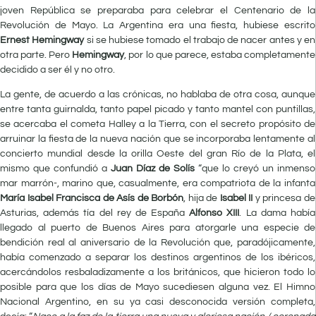
joven República se preparaba para celebrar el Centenario de la
Revolución de Mayo. La Argentina era una fiesta, hubiese escrito
Ernest Hemingway
si se hubiese tomado el trabajo de nacer antes y en
otra parte. Pero
Hemingway
, por lo que parece, estaba completamente
decidido a ser él y no otro.
La gente, de acuerdo a las crónicas, no hablaba de otra cosa, aunque
entre tanta guirnalda, tanto papel picado y tanto mantel con puntillas,
se acercaba el cometa Halley a la Tierra, con el secreto propósito de
arruinar la fiesta de la nueva nación que se incorporaba lentamente al
concierto mundial desde la orilla Oeste del gran Río de la Plata, el
mismo que confundió a
Juan Díaz de Solís
“que lo creyó un inmenso
mar marrón-, marino que, casualmente, era compatriota de la infanta
María Isabel Francisca de Asís de
Borbón
, hija de
Isabel II
y princesa de
Asturias, además tía del rey de España
Alfonso XIII
. La dama había
llegado al puerto de Buenos Aires para atorgarle una especie de
bendición real al aniversario de la Revolución que, paradójicamente,
había comenzado a separar los destinos argentinos de los ibéricos,
acercándolos resbaladizamente a los británicos, que hicieron todo lo
posible para que los días de Mayo sucediesen alguna vez. El Himno
Nacional Argentino, en su ya casi desconocida versión completa,