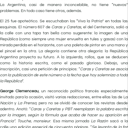
La Argentina, casi de manera inconcebible, no tiene “nuevos”
problemas. En todo caso tiene otros, además.
El 25 fue apoteótico. Se escuchaban los “Viva la Patria” en todas las
esquinas. El número 607 de
Caras y Caretas
, el del Centenario, salió a
la calle con una tapa tan bella como sugerente: la imagen de una
República (como siempre una mujer envuelta en tules y gasas) con la
mirada perdida en el horizonte, con una paleta de pintor en una mano y
el pincel en la otra. La alegoría contiene otra alegoría: la República
Argentina proyecta su futuro. A la izquierda, rollos, que se deducen
como la historia escrita, como el pasado glorioso. Debajo, una
inscripción, casi una petición de principios: “
Caras y Caretas se asocia
con la publicación de este número a la fecha que hoy solemniza a toda
la República
“.
George Clemenceau
, un reconocido político francés especialmente
invitado para la ocasión, visitó varias redacciones, entre ellas las de La
Nación
y
La Prensa
, pero no se olvidó de conocer las revistas desde
adentro. Anotó: “
Caras y Caretas y PBT reemplazan la palabra escrita
por la imagen, según la fórmula que acaba de hacer su aparición en
Francia”. Touche, monsieur
. Esa misma jornada
La Razón
sacó a la
calle una edición especial de cincuenta páginas. “
Se levanta de la faz