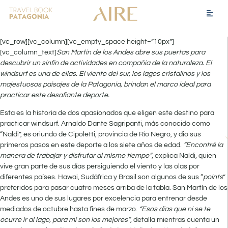
[vc_row][vc_column][vc_empty_space height=”10px”]
[vc_column_text]
San Martín de los Andes abre sus puertas para
descubrir un sinfín de actividades en compañía de la naturaleza. El
windsurf es una de ellas. El viento del sur, los lagos cristalinos y los
majestuosos paisajes de la Patagonia, brindan el marco ideal para
practicar este desafiante deporte.
Esta es la historia de dos apasionados que eligen este destino para
practicar windsurf. Arnaldo Dante Sagripanti, más conocido como
“Naldi”, es oriundo de Cipoletti, provincia de Río Negro, y dio sus
primeros pasos en este deporte a los siete años de edad.
“Encontré la
manera de trabajar y disfrutar al mismo tiempo”
, explica Naldi, quien
vive gran parte de sus días persiguiendo el viento y las olas por
diferentes países. Hawai, Sudáfrica y Brasil son algunos de sus “
points
”
preferidos para pasar cuatro meses arriba de la tabla. San Martín de los
Andes es uno de sus lugares por excelencia para entrenar desde
mediados de octubre hasta fines de marzo.
“Esos días que ni se te
ocurre ir al lago, para mí son los mejores”
, detalla mientras cuenta un