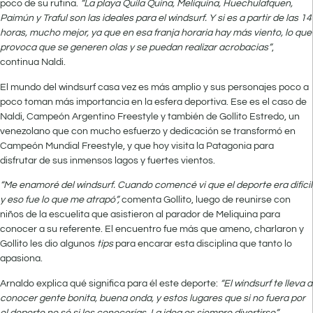
poco de su rutina.
“La playa Quila Quina, Meliquina, Huechulafquen,
Paimún y Traful son las ideales para el windsurf. Y si es a partir de las 14
horas, mucho mejor, ya que en esa franja horaria hay más viento, lo que
provoca que se generen olas y se puedan realizar acrobacias”
,
continua Naldi.
El mundo del windsurf casa vez es más amplio y sus personajes poco a
poco toman más importancia en la esfera deportiva. Ese es el caso de
Naldi, Campeón Argentino Freestyle y también de Gollito Estredo, un
venezolano que con mucho esfuerzo y dedicación se transformó en
Campeón Mundial Freestyle, y que hoy visita la Patagonia para
disfrutar de sus inmensos lagos y fuertes vientos.
“Me enamoré del windsurf. Cuando comencé vi que el deporte era difícil
y eso fue lo que me atrapó”,
comenta Gollito, luego de reunirse con
niños de la escuelita que asistieron al parador de Meliquina para
conocer a su referente. El encuentro fue más que ameno, charlaron y
Gollito les dio algunos
tips
para encarar esta disciplina que tanto lo
apasiona.
Arnaldo explica qué significa para él este deporte:
“El windsurf te lleva a
conocer gente bonita, buena onda, y estos lugares que si no fuera por
el deporte no sé si los conocerías. La idea es siempre divertirse”.