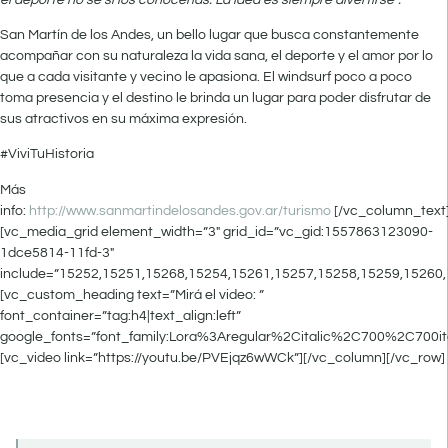
San Martín de los Andes, un bello lugar que busca constantemente
acompañar con su naturaleza la vida sana, el deporte y el amor por lo
que a cada visitante y vecino le apasiona. El windsurf poco a poco
toma presencia y el destino le brinda un lugar para poder disfrutar de
sus atractivos en su máxima expresión.
#ViviTuHistoria
Más
info:
http://www.sanmartindelosandes.gov.ar/turismo
[/vc_column_text
[vc_media_grid element_width=”3″ grid_id=”vc_gid:1557863123090-
1dce5814-11fd-3″
include=”15252,15251,15268,15254,15261,15257,15258,15259,15260,
[vc_custom_heading text=”Mirá el video: ”
font_container=”tag:h4|text_align:left”
google_fonts=”font_family:Lora%3Aregular%2Citalic%2C700%2C700it
[vc_video link=”https://youtu.be/PVEjqz6wWCk”][/vc_column][/vc_row]