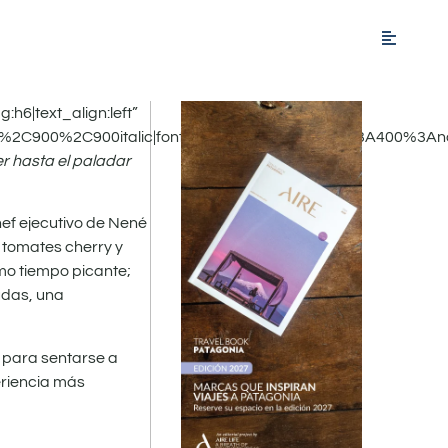
:h6|text_align:left”
c%2C900%2C900italic|font_style:400%20regular%3A400%3An
r hasta el paladar
ef ejecutivo de Nené
 tomates cherry y
mo tiempo picante;
dudas, una
 para sentarse a
eriencia más