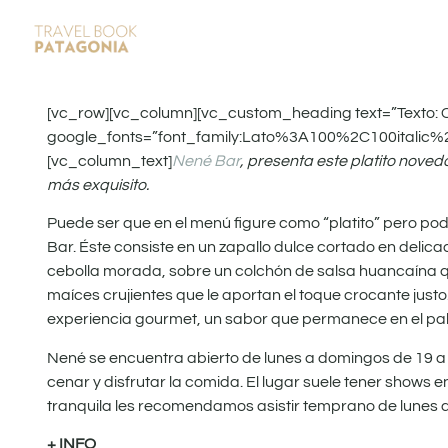
[vc_row][vc_column][vc_custom_heading text=”Texto: Cinti
google_fonts=”font_family:Lato%3A100%2C100italic
[vc_column_text]
Nené Bar
, presenta este platito nov
más exquisito.
Puede ser que en el menú figure como “platito” pero po
Bar. Éste consiste en un zapallo dulce cortado en del
cebolla morada, sobre un colchón de salsa huancaína qu
maíces crujientes que le aportan el toque crocante justo
experiencia gourmet, un sabor que permanece en el pala
Nené se encuentra abierto de lunes a domingos de 19 a
cenar y disfrutar la comida. El lugar suele tener shows 
tranquila les recomendamos asistir temprano de lunes 
+ INFO