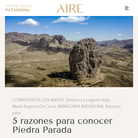
CORREDOR DE LOS ANDES
,
Destinos y Lugares Viejo
,
María Eugenia De Cicco
,
PATAGONIA ARGENTINA
,
Razones
para
5 razones para conocer
Piedra Parada