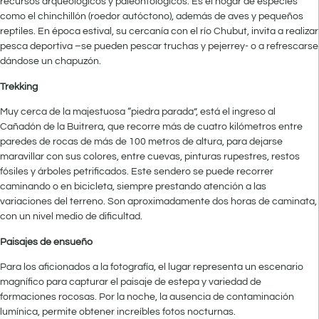
recursos arqueológicos y paleontológicos. Es el hogar de especies
como el chinchillón (roedor autóctono), además de aves y pequeños
reptiles.
En época estival, su cercanía con el río Chubut, invita a realizar
pesca deportiva –se pueden pescar truchas y pejerrey- o a refrescarse
dándose un chapuzón.
Trekking
Muy cerca de la majestuosa “piedra parada”, está el ingreso al
Cañadón de la Buitrera, que recorre más de cuatro kilómetros entre
paredes de rocas de más de 100 metros de altura, para dejarse
maravillar con sus colores, entre cuevas, pinturas rupestres, restos
fósiles y árboles petrificados. Este sendero se puede recorrer
caminando o en bicicleta, siempre prestando atención a las
variaciones del terreno. Son aproximadamente dos horas de caminata,
con un nivel medio de dificultad.
Paisajes de ensueño
Para los aficionados a la fotografía, el lugar representa un escenario
magnífico para capturar el paisaje de estepa y variedad de
formaciones rocosas. Por la noche, la ausencia de contaminación
lumínica, permite obtener increíbles fotos nocturnas.