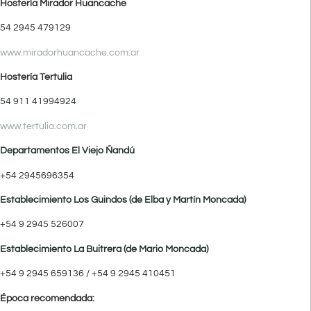
Hostería Mirador Huancache
54 2945 479129
www.miradorhuancache.com.ar
Hostería Tertulia
54 911 41994924
www.tertulia.com.ar
Departamentos El Viejo Ñandú
+54 2945696354
Establecimiento Los Guindos (de Elba y Martín Moncada)
+54 9 2945 526007
Establecimiento La Buitrera (de Mario Moncada)
+54 9 2945 659136 / +54 9 2945 410451
Época recomendada: