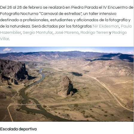
Del 26 al 28 de febrero se realizará en Piedra Parada el IV Encuentro de
Fotografía Nocturna “Carnaval de estrellas”, un taller intensivo
destinado a profesionales, estudiantes y aficionados de la fotografía y
de la naturaleza. Será dictados por los fotógrafos
Nir Ekdesman
,
Paula
Hazembiler
,
Sergio Montufar
,
José Moreno
,
Rodrigo Terren
y
Rodrigo
Villar
.
Escalada deportiva