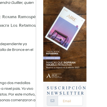
ndra Guillier, quien
s: Roxana Ramospé
hacra Los Retamos
independiente ya
alla de Bronce en el
tengo dos medallas
SUSCRIPCIÓN
 nivel país. Yo vivo
NEWSLETTER
tos. Por este motivo,
personas comenzaron a