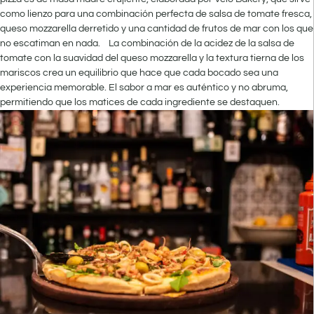
como lienzo para una combinación perfecta de salsa de tomate fresca,
queso mozzarella derretido y una cantidad de frutos de mar con los que
no escatiman en nada.
La combinación de la acidez de la salsa de
tomate con la suavidad del queso mozzarella y la textura tierna de los
mariscos crea un equilibrio que hace que cada bocado sea una
experiencia memorable. El sabor a mar es auténtico y no abruma,
permitiendo que los matices de cada ingrediente se destaquen.