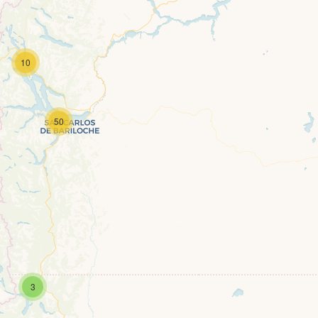
10
Travelers' Map is loading...
50
 your page is loaded completely, leafletJS files are missing.
3