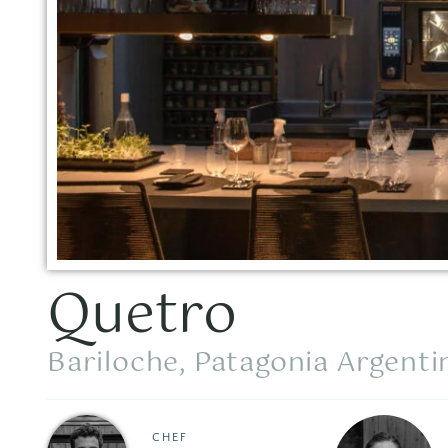
Quetro
Bariloche, Patagonia Argenti
CHEF