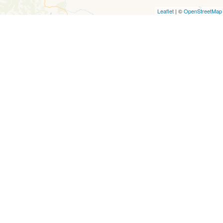
Leaflet
| ©
OpenStreetMap