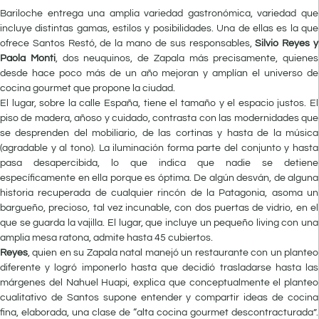
Bariloche entrega una amplia variedad gastronómica, variedad que
incluye distintas gamas, estilos y posibilidades. Una de ellas es la que
ofrece Santos Restó, de la mano de sus responsables,
Silvio Reyes y
Paola Monti
, dos neuquinos, de Zapala más precisamente, quienes
desde hace poco más de un año mejoran y amplían el universo de
cocina gourmet que propone la ciudad.
El lugar, sobre la calle España, tiene el tamaño y el espacio justos. El
piso de madera, añoso y cuidado, contrasta con las modernidades que
se desprenden del mobiliario, de las cortinas y hasta de la música
(agradable y al tono). La iluminación forma parte del conjunto y hasta
pasa desapercibida, lo que indica que nadie se detiene
específicamente en ella porque es óptima. De algún desván, de alguna
historia recuperada de cualquier rincón de la Patagonia, asoma un
bargueño, precioso, tal vez incunable, con dos puertas de vidrio, en el
que se guarda la vajilla. El lugar, que incluye un pequeño living con una
amplia mesa ratona, admite hasta 45 cubiertos.
Reyes
, quien en su Zapala natal manejó un restaurante con un planteo
diferente y logró imponerlo hasta que decidió trasladarse hasta las
márgenes del Nahuel Huapi, explica que conceptualmente el planteo
cualitativo de Santos supone entender y compartir ideas de cocina
fina, elaborada, una clase de “alta cocina gourmet descontracturada”.