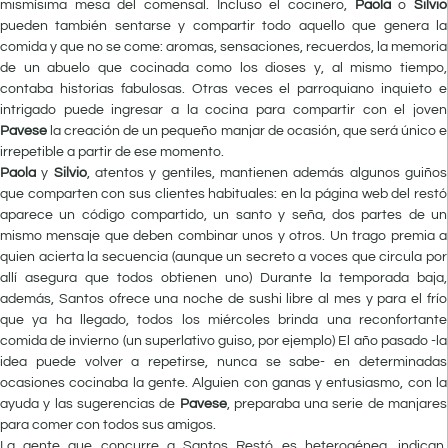
mismísima mesa del comensal. Incluso el cocinero,
Paola
o
Silvio
pueden también sentarse y compartir todo aquello que genera la
comida y que no se come: aromas, sensaciones, recuerdos, la memoria
de un abuelo que cocinada como los dioses y, al mismo tiempo,
contaba historias fabulosas. Otras veces el parroquiano inquieto e
intrigado puede ingresar a la cocina para compartir con el joven
Pavese
la creación de un pequeño manjar de ocasión, que será único e
irrepetible a partir de ese momento.
Paola
y
Silvio
, atentos y gentiles, mantienen además algunos guiños
que comparten con sus clientes habituales: en la página web del restó
aparece un código compartido, un santo y seña, dos partes de un
mismo mensaje que deben combinar unos y otros. Un trago premia a
quien acierta la secuencia (aunque un secreto a voces que circula por
allí asegura que todos obtienen uno) Durante la temporada baja,
además, Santos ofrece una noche de sushi libre al mes y para el frío
que ya ha llegado, todos los miércoles brinda una reconfortante
comida de invierno (un superlativo guiso, por ejemplo) El año pasado -la
idea puede volver a repetirse, nunca se sabe- en determinadas
ocasiones cocinaba la gente. Alguien con ganas y entusiasmo, con la
ayuda y las sugerencias de
Pavese
, preparaba una serie de manjares
para comer con todos sus amigos.
La gente que concurre a Santos Restó es heterogénea, indican,