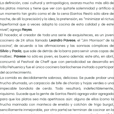
La definición, casi cultural y antropológica, avanza mucho más allá de
los platos mismos y tiene que ver con quitarle solemnidad y artificio a
un momento tan grato como el de la cena (Santos Restó sólo abre de
noche, de allí la precisión) y la idea, la pretensión, es “minimizar el rictus
hiperformal que a veces adopta la cocina de esta calidad y de este
nivel”, agrega
Reyes
.
El hacedor, el creador de toda una serie de exquisiteces, es un joven
cocinero de 24 años llamado
Leandro Pavese
, el “Jim Morrison” de la
cocina”, de acuerdo a las afirmaciones y las sonrisas cómplices de
Silvio
y
Paola
, que sale de detrás de la barra para servir unas copas de
malbec.
Pavese
no sólo es joven, es bueno además: este año, en abril,
concurrió al Festival de Cheff que con periodicidad se desarrolla en
Villa Pehuenia y fue el único cocinero barilochense invitado a participar
del acontecimiento.
La comida es decididamente sabrosa, deliciosa. Se puede probar una
trucha ahumada, un carpaccio de bife de chorizo y hojas verdes o una
impecable bondiola de cerdo. Todo resultará, indefectiblemente,
riquísimo. Sucede que la gente de Santos Restó agrega valor agregado
para que los platos sea más apetitosos aún: alguno de ellos (como la
trucha marinada con manteca de eneldo y colchón de trigo burgol,
sencillamente inmejorable, por otra parte) se terminan de cocinar en la