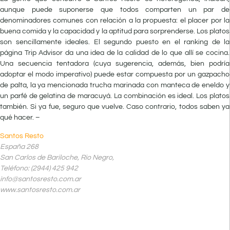
aunque puede suponerse que todos comparten un par de
denominadores comunes con relación a la propuesta: el placer por la
buena comida y la capacidad y la aptitud para sorprenderse. Los platos
son sencillamente ideales. El segundo puesto en el ranking de la
página Trip Advisor da una idea de la calidad de lo que allí se cocina.
Una secuencia tentadora (cuya sugerencia, además, bien podría
adoptar el modo imperativo) puede estar compuesta por un gazpacho
de palta, la ya mencionada trucha marinada con manteca de eneldo y
un parfé de gelatina de maracuyá. La combinación es ideal. Los platos
también. Si ya fue, seguro que vuelve. Caso contrario, todos saben ya
qué hacer. –
Santos Resto
España 268
San Carlos de Bariloche, Rio Negro,
Teléfono: (2944) 425 942
info@santosresto.com.ar
www.santosresto.com.ar