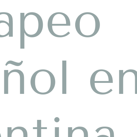
apeo
ñol e
ntina