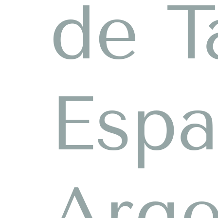
de T
Espa
Arge