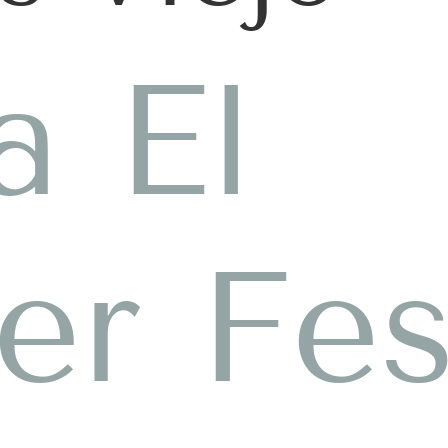
a El
er Fes