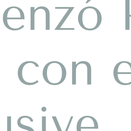
enzó 
 con e
usive