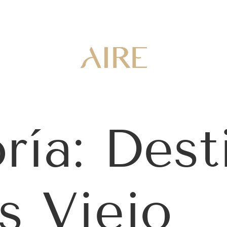
ría:
Dest
s Viejo