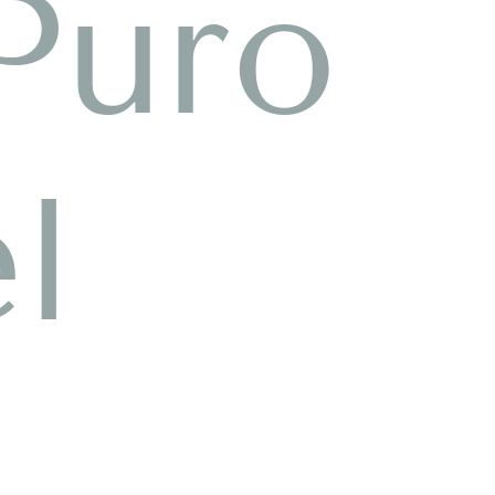
Puro
l