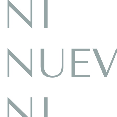
NI
NUE
NI