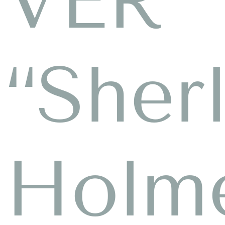
VER
“Sher
Holm