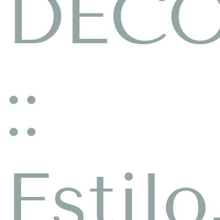
DEC
::
Estilo