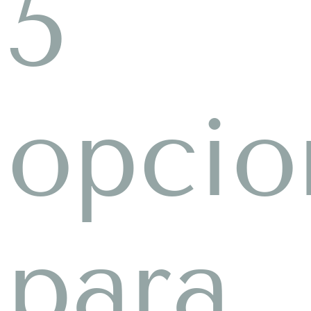
5
opcio
para