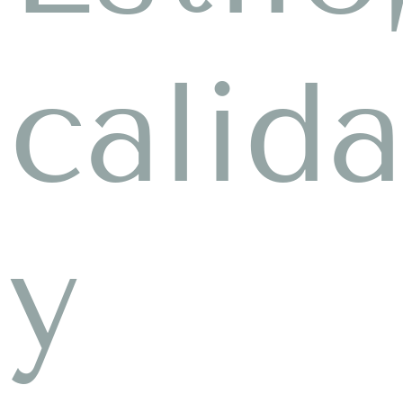
calid
y