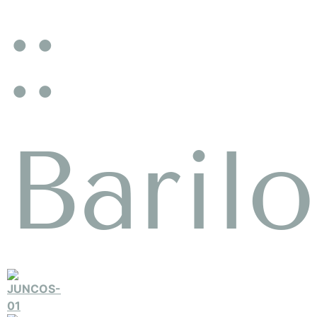
::
Baril