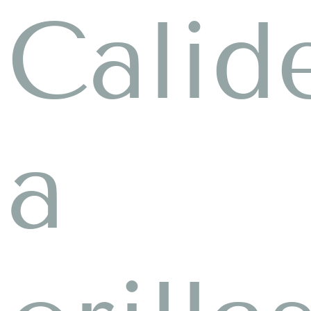
Calid
a