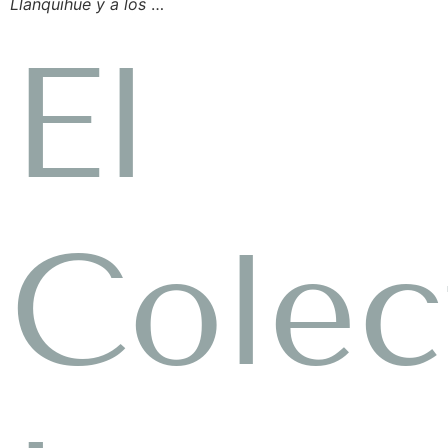
Llanquihue y a los
…
El
Colec