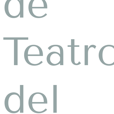
de
Teatr
del