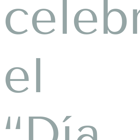
celeb
el
“Día