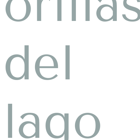
orilla
del
lago