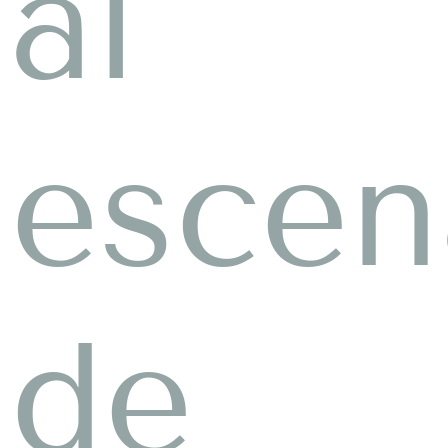
al
escen
de