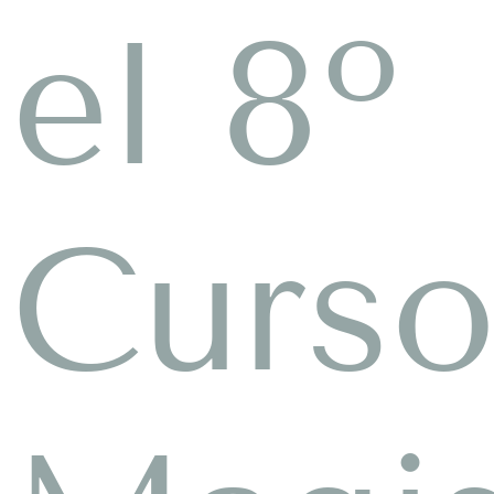
el 8º
Curs