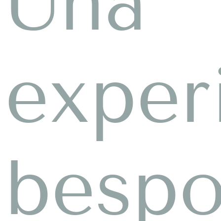
Una
exper
besp