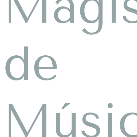
Magis
de
Músi