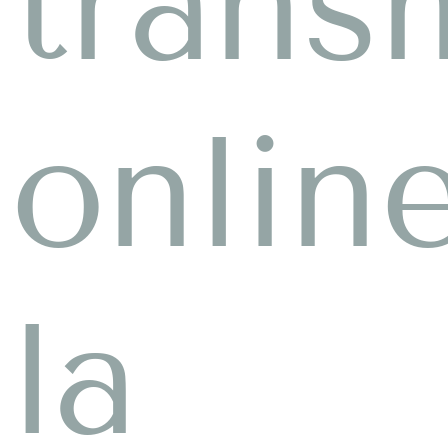
transm
onlin
la