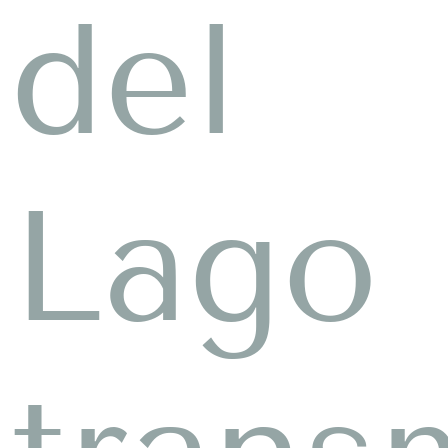
del
Lago